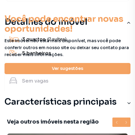
Você pode encontrar novas
Detalhes do imóvel
oportunidades!
3
quartos
(2 suítes)
Este imóvel não está mais disponível, mas você pode
conferir outros em nosso site ou deixar seu contato para
5
banheiros
receber mais informações.
243 m²
útil
Ver sugestões
Sem
vagas
Características principais
Veja outros imóveis nesta região