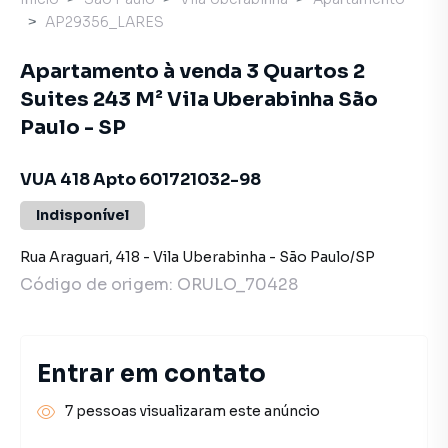
AP29356_LARES
Apartamento à venda 3 Quartos 2
Suites 243 M² Vila Uberabinha São
Paulo - SP
VUA 418 Apto 601721032-98
Indisponível
Rua Araguari
,
418
-
Vila Uberabinha
-
São Paulo
/
SP
Código de origem:
ORULO_70428
Entrar em contato
7 pessoas visualizaram este anúncio