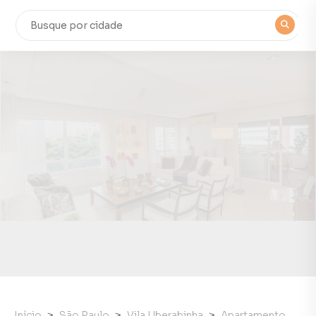
Início
São Paulo
Vila Uberabinha
Apartamento