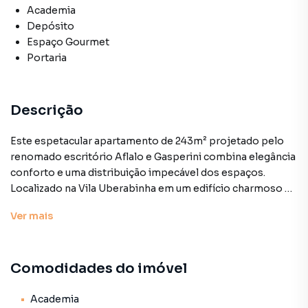
Academia
Depósito
Espaço Gourmet
Portaria
Descrição
Este espetacular apartamento de 243m² projetado pelo
renomado escritório Aflalo e Gasperini combina elegância
conforto e uma distribuição impecável dos espaços.
Localizado na Vila Uberabinha em um edifício charmoso de
poucos andares oferece um ambiente tranquilo e
Ver
mais
acolhedor para toda a família. Destaques do imóvel: Hall
privativo e três amplos ambientes: sala de estar com
lareira sala de jantar e sala de TV além de um lavabo e uma
Comodidades do imóvel
varanda deliciosa fechada com vidro e equipada com
churrasqueira a carvão. Todos os ambientes possuem ar-
condicionado exceto a varanda. Área íntima refinada com
Academia