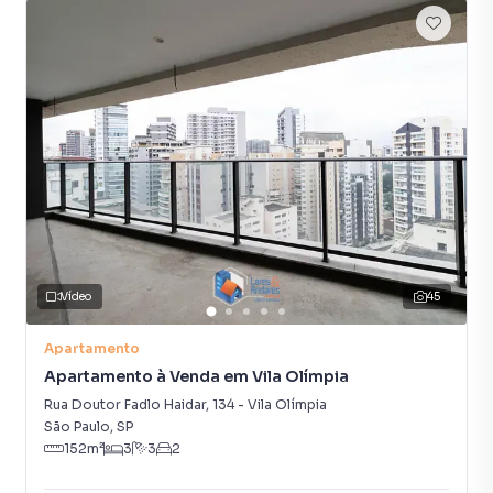
Vídeo
45
Apartamento
Apartamento à Venda em Vila Olímpia
Rua Doutor Fadlo Haidar
,
134
-
Vila Olímpia
São Paulo
,
SP
152
m²
3
3
2