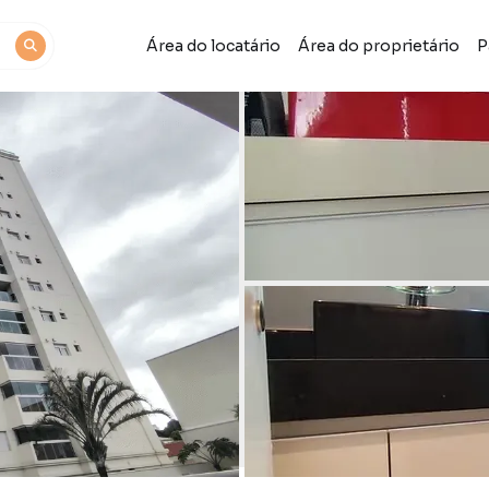
Área do locatário
Área do proprietário
P