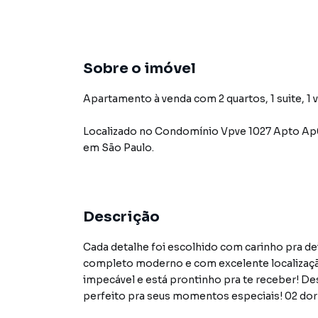
Sobre o imóvel
Apartamento à venda com 2 quartos, 1 suite, 1 v
Localizado
no Condomínio
Vpve 1027 Apto Ap
em São Paulo
.
Descrição
Cada detalhe foi escolhido com carinho pra de
completo moderno e com excelente localizaç
impecável e está prontinho pra te receber! D
perfeito pra seus momentos especiais! 02 dor
ampla e iluminada com 02 ambientes espaço ide