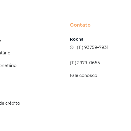
Contato
Rocha
e
(11) 93759-7931
atário
(11) 2979-0655
prietário
Fale conosco
de crédito