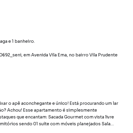
aga e 1 banheiro.
0692_seni
,
em
Avenida Vila Ema
,
no bairro Vila Prudente
ixar o apê aconchegante e único! Está procurando um lar
ão? Achou! Esse apartamento é simplesmente
estaques que encantam: Sacada Gourmet com vista livre
mitórios sendo 01 suíte com móveis planejados Sala
al para relaxar e receber! Cozinha planejada e área de