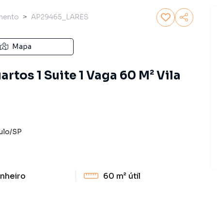
mento
AP29465_LARES
Mapa
rtos 1 Suite 1 Vaga 60 M² Vila
ulo
/
SP
nheiro
60 m²
útil