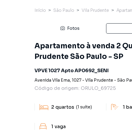
Início
São Paulo
Vila Prudente
Aparta
Fotos
Apartamento à venda 2 Qua
Prudente São Paulo - SP
VPVE 1027 Apto AP0692_SENI
Avenida Vila Ema
,
1027
-
Vila Prudente
-
São Pa
Código de origem:
ORULO_69725
2
quartos
1
ba
(1 suíte)
1
vaga