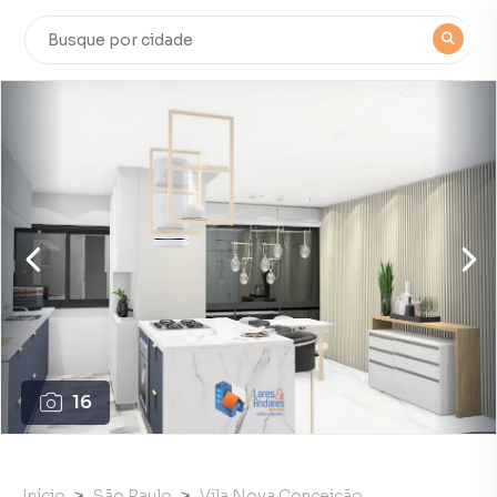
16
Início
São Paulo
Vila Nova Conceição