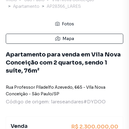
Apartamento
AP28366_LARES
Fotos
Mapa
Apartamento para venda em Vila Nova
Conceição com 2 quartos, sendo 1
suíte, 76m²
Rua Professor Filadelfo Azevedo
,
665
-
Vila Nova
Conceição
-
São Paulo
/
SP
Código de origem:
lareseandares#DYDOO
Venda
R$ 2.300.000,00