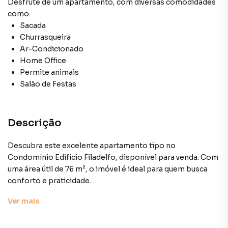
Desfrute de
um apartamento
, com diversas comodidades
como:
Sacada
Churrasqueira
Ar-Condicionado
Home Office
Permite animais
Salão de Festas
Descrição
Descubra este excelente apartamento tipo no
Condomínio Edifício Filadelfo, disponível para venda. Com
uma área útil de 76 m², o imóvel é ideal para quem busca
conforto e praticidade.
Ver
mais
Localizado no 5º andar, o apartamento conta com 1 quarto,
sendo uma suíte, e 2 banheiros. A cozinha integrada e a
sacada ampliam os espaços, proporcionando um