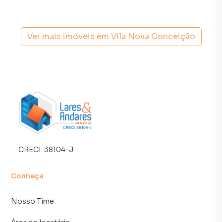
compradores com o mercado imobiliário.
Anuncie seu imóvel! É fácil, rápido e gratuito! A Lares e
Andares Imóveis é uma imobiliária digital com imóveis em
Ver mais imóveis em
Vila Nova Conceição
diversas cidades do Brasil, incluindo São Paulo.
Na Lares e Andares Imóveis você consegue vender ou
alugar seu imóvel muito mais rápido do que em imobiliárias
tradicionais. Já vendemos e locamos diversos imóveis em
São Paulo, especialmente em Vila Nova Conceição. Isso
porque temos uma equipe de marketing digital focada em
produzir campanhas específicas para São Paulo, o que
aumenta muito o número de contatos interessados e
tendo como consequência uma maior chance de vender ou
CRECI:
38104-J
alugar seu imóvel mais rápido. Contamos também com um
time de programadores, corretores treinados e uma
Conheça
central de atendimento preparada para atender
proprietários e inquilinos.
Nosso Time