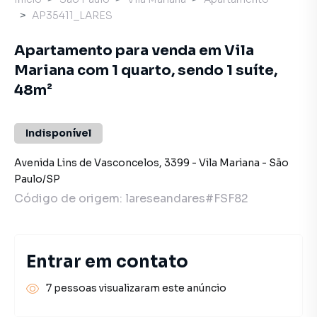
AP35411_LARES
Apartamento para venda em Vila
Mariana com 1 quarto, sendo 1 suíte,
48m²
Indisponível
Avenida Lins de Vasconcelos
,
3399
-
Vila Mariana
-
São
Paulo
/
SP
Código de origem:
lareseandares#FSF82
Entrar em contato
7 pessoas visualizaram este anúncio