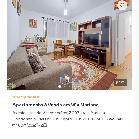
32
Apartamento
Apartamento à Venda em Vila Mariana
Avenida Lins de Vasconcelos
,
3097
-
Vila Mariana
Condomínio VMLDV 3097 Apto 601971018-1300
·
São Paulo
,
SP
80
m²
2
2
1