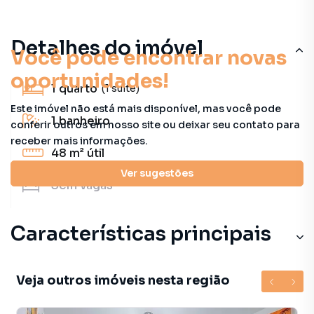
Detalhes do imóvel
Você pode encontrar novas
oportunidades!
1
quarto
(1 suíte)
Este imóvel não está mais disponível, mas você pode
1
banheiro
conferir outros em nosso site ou deixar seu contato para
receber mais informações.
48 m²
útil
Ver sugestões
Sem
vagas
Características principais
Veja outros imóveis nesta região