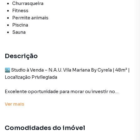
Churrasqueira
Fitness
Permite animais
Piscina
Sauna
Descrição
🏙️ Studio à Venda – N.A.U. Vila Mariana By Cyrela | 48m² |
Localização Privilegiada
Excelente oportunidade para morar ou investir no
moderno N.A.U. Vila Mariana By Cyrela, um
Ver
mais
empreendimento contemporâneo da Cyrela localizado em
um dos bairros mais desejados de São Paulo: Vila Mariana.
Comodidades do imóvel
📐 Características do imóvel