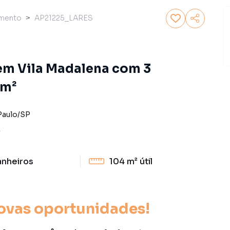
amento
AP21225_LARES
em Vila Madalena com 3
4m²
Paulo
/
SP
R
anheiros
104 m²
útil
ovas oportunidades!