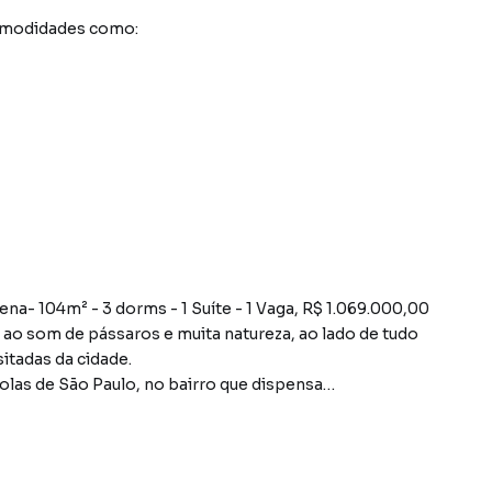
comodidades como:
ena- 104m² - 3 dorms - 1 Suíte - 1 Vaga, R$ 1.069.000,00
o som de pássaros e muita natureza, ao lado de tudo
sitadas da cidade.
las de São Paulo, no bairro que dispensa
ruas calmas, na região mais arborizada, rodeada de
uma super oportunidade. O imóvel fica na parte baixa do
nte o melhor dos bairros, sem muita muvuca.