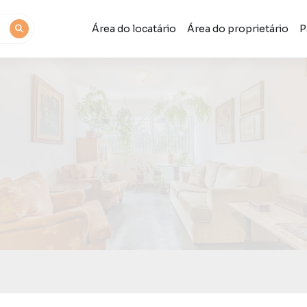
Área do locatário
Área do proprietário
P