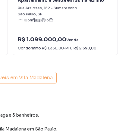
Apartamento à Venda em Sumarezinho
Ap
Rua Araioses
,
152
-
Sumarezinho
Rua
São Paulo
,
SP
São
103
m²
3
3
1
R$ 1.099.000,00
R$
Venda
Condomínio
R$ 1.350,00
·
IPTU
R$ 2.690,00
Con
veis em
Vila Madalena
vaga e 3 banheiros.
ila Madalena
em São Paulo
.