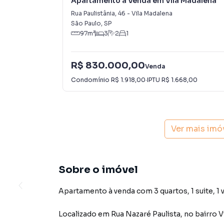
Apartamento à Venda em Vila Madalena
Rua Paulistânia
,
46
-
Vila Madalena
São Paulo
,
SP
97
m²
3
2
1
R$ 830.000,00
Venda
Condomínio
R$ 1.918,00
·
IPTU
R$ 1.668,00
Ver mais imó
Sobre o imóvel
Apartamento à venda com 3 quartos, 1 suite, 1 
Localizado
em
Rua Nazaré Paulista
,
no bairro V