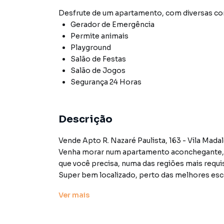
Desfrute de
um apartamento
, com diversas 
Gerador de Emergência
Permite animais
Playground
Salão de Festas
Salão de Jogos
Segurança 24 Horas
Descrição
Vende Apto R. Nazaré Paulista, 163 - Vila Madal
Venha morar num apartamento aconchegante, a
que você precisa, numa das regiões mais requi
Super bem localizado, perto das melhores esco
apresentações, a sua Vila Madalena.
Ver
mais
Se você procura um novo lar com o sucesso de 
inúmeras praças e excelentes escolas, essa é 
bairro, entre a Vila e Alto de Pinheiros, some