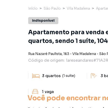
Início
São Paulo
Vila Madalena
Apart
Indisponível
Apartamento para venda 
quartos, sendo 1 suíte, 10
Rua Nazaré Paulista
,
163
-
Vila Madalena
-
São 
Código de origem:
lareseandares#71AJ
3
quartos
3
b
(1 suíte)
1
vaga
Você pode encontrar n