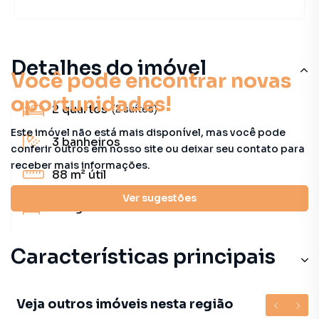
Detalhes do imóvel
Você pode encontrar novas
oportunidades!
2
quartos
(2 suítes)
Este imóvel não está mais disponível, mas você pode
3
banheiros
conferir outros em nosso site ou deixar seu contato para
receber mais informações.
88 m²
útil
Ver sugestões
2
vagas
Características principais
Veja outros imóveis nesta região