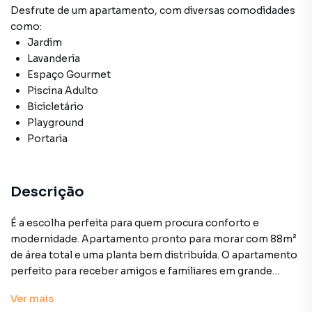
Desfrute de
um apartamento
, com diversas comodidades
como:
Jardim
Lavanderia
Espaço Gourmet
Piscina Adulto
Bicicletário
Playground
Portaria
Descrição
É a escolha perfeita para quem procura conforto e
modernidade. Apartamento pronto para morar com 88m²
de área total e uma planta bem distribuída. O apartamento
perfeito para receber amigos e familiares em grande
estilo. Projeto exclusivo de decoração o apartamento
Ver
mais
possui área de serviços cozinha integrada as salas varanda