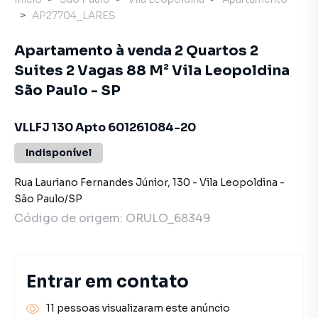
AP27704_LARES
Apartamento à venda 2 Quartos 2
Suites 2 Vagas 88 M² Vila Leopoldina
São Paulo - SP
VLLFJ 130 Apto 601261084-20
Indisponível
Rua Lauriano Fernandes Júnior
,
130
-
Vila Leopoldina
-
São Paulo
/
SP
Código de origem:
ORULO_68349
Entrar em contato
11 pessoas visualizaram este anúncio