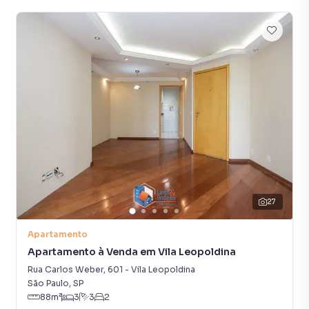
27
Apartamento
Apartamento à Venda em Vila Leopoldina
Rua Carlos Weber
,
601
-
Vila Leopoldina
São Paulo
,
SP
88
m²
3
3
2