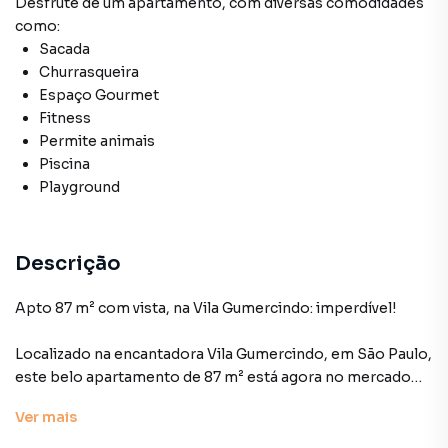
Desfrute de
um apartamento
, com diversas comodidades
como:
Sacada
Churrasqueira
Espaço Gourmet
Fitness
Permite animais
Piscina
Playground
Descrição
Apto 87 m² com vista, na Vila Gumercindo: imperdível!
Localizado na encantadora Vila Gumercindo, em São Paulo,
este belo apartamento de 87 m² está agora no mercado
com um preço imperdível! Construído em 2009, este
Ver
mais
imóvel destaca-se pelo cuidadoso planejamento e
comodidades que o condomínio oferece a seus