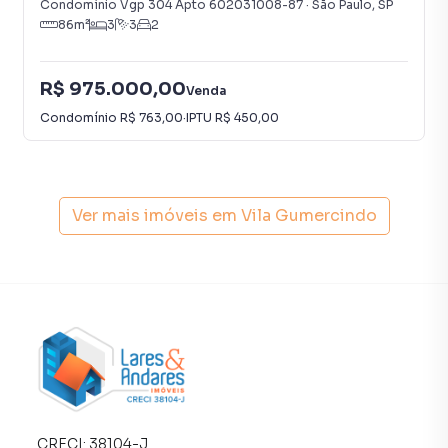
Condomínio Vgp 304 Apto 602031008-87
·
São Paulo
,
SP
86
m²
3
3
2
📍181 m2 útil
🚿2 banheiros
R$ 975.000,00
Venda
Condomínio
R$ 763,00
·
IPTU
R$ 450,00
Apartamento para Venda em região valorizada do bairro
Vila Gumercindo, em São Paulo. Não encontrou o que
procurava ou deseja mais informações sobre
Apartamento em São Paulo? Entre em contato com nossa
Ver mais imóveis em
Vila Gumercindo
equipe pelo telefone (11) 93759-7931.
A Lares e Andares Imóveis tem mais opções de
apartamentos, casas residenciais e comerciais, sobrados,
terrenos, lojas e barracões para venda ou locação, além de
empreendimentos em construção ou lançamentos na
planta em Vila Gumercindo e em outras regiões de São
Paulo. Aqui você encontra milhares de ofertas para
encontrar o imóvel que mais combina com seu estilo de
vida.
CRECI:
38104-J