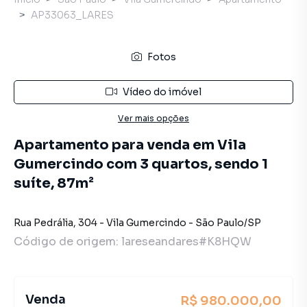
AP33063_LARES
Fotos
Vídeo do imóvel
Ver mais opções
Apartamento para venda em Vila
Gumercindo com 3 quartos, sendo 1
suíte, 87m²
Rua Pedrália
,
304
-
Vila Gumercindo
-
São Paulo
/
SP
Código de origem:
lareseandares#K8HQW
Venda
R$ 980.000,00