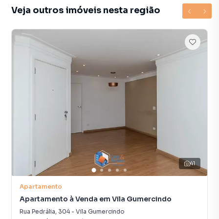
poderão aproveitar o espaço gourmet e a churrasqueira
Veja outros imóveis nesta região
para agradáveis encontros com amigos e familiares.
Esta propriedade é ideal para quem busca um lar moderno
e prático, em uma localização privilegiada com uma vista
marcante. Entre em contato e aproveite esta oportunidade
única de viver em São Paulo, em um bairro tranquilo e
envolvente e perto de tudo, inclusive da sua felicidade.
Ano de construção: 2009
Rua Pedrália, 304. Apto 173
Vila Gumercindo - São Paulo/SP
04130-080
41
VALOR VENDA: R$ 980.000
Apartamento
Condomínio: R$ 1.060
Apartamento à Venda em Vila Gumercindo
IPTU (anual): R$ 1.513
Rua Pedrália
,
304
-
Vila Gumercindo
2 vagas fixas e cobertas