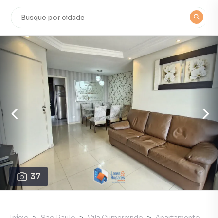
37
Início
São Paulo
Vila Gumercindo
Apartamento