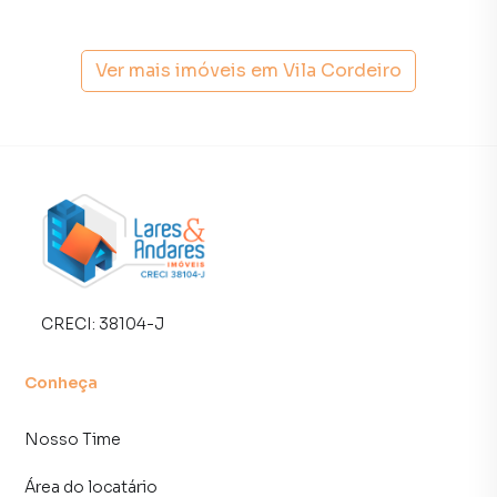
Anuncie seu imóvel! É fácil, rápido e gratuito! A Lares e
Andares Imóveis é uma imobiliária digital com imóveis em
Ver mais imóveis em
Vila Cordeiro
diversas cidades do Brasil, incluindo São Paulo.
Na Lares e Andares Imóveis você consegue vender ou
alugar seu imóvel muito mais rápido do que em imobiliárias
tradicionais. Já vendemos e locamos diversos imóveis em
São Paulo, especialmente em Vila Cordeiro. Isso porque
temos uma equipe de marketing digital focada em produzir
campanhas específicas para São Paulo, o que aumenta
muito o número de contatos interessados e tendo como
consequência uma maior chance de vender ou alugar seu
CRECI:
38104-J
imóvel mais rápido. Contamos também com um time de
programadores, corretores treinados e uma central de
Conheça
atendimento preparada para atender proprietários e
inquilinos.
Nosso Time
Área do locatário