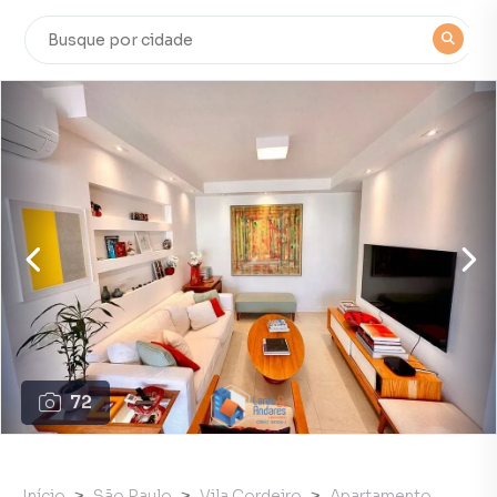
72
Início
São Paulo
Vila Cordeiro
Apartamento