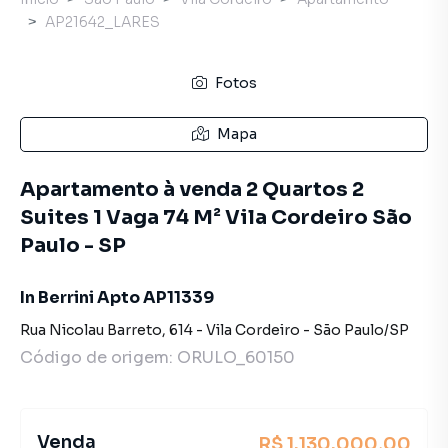
AP21642_LARES
Fotos
Mapa
Apartamento à venda 2 Quartos 2
Suites 1 Vaga 74 M² Vila Cordeiro São
Paulo - SP
In Berrini Apto AP11339
Rua Nicolau Barreto
,
614
-
Vila Cordeiro
-
São Paulo
/
SP
Código de origem:
ORULO_60150
Venda
R$ 1.130.000,00