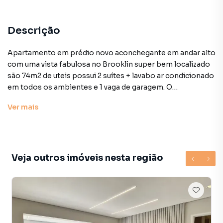
Descrição
Apartamento em prédio novo aconchegante em andar alto
com uma vista fabulosa no Brooklin super bem localizado
são 74m2 de uteis possui 2 suítes + lavabo ar condicionado
em todos os ambientes e 1 vaga de garagem. O
condomínio é super completo e dispõe de Piscina
Ver
mais
Playground Quadra Churrasqueira Academia Salão de
Festas e Sauna. Agende a sua visita nesta oportunidade!
Preço e disponibilidade do imóvel sujeitos a alteração sem
aviso prévio. • Status: Usado
• Finalidade: Residencial
Veja outros imóveis nesta região
Apartamento para Venda em região valorizada do bairro
Vila Cordeiro, em São Paulo. Não encontrou o que