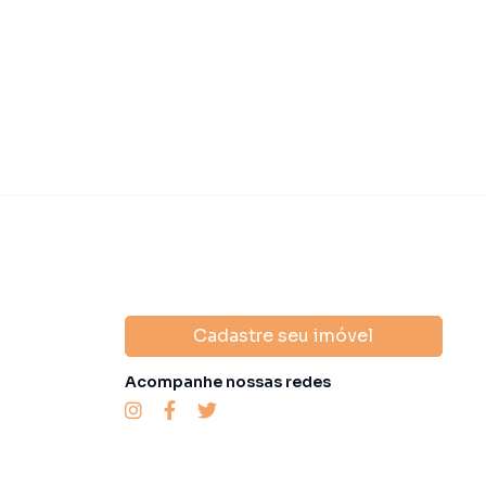
domínio
R$ 1.100,00
·
IPTU
R$ 2.865,00
Condomínio
R$ 1
Cadastre seu imóvel
Acompanhe nossas redes