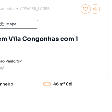
tamento
AP24485_LARES
Mapa
em Vila Congonhas com 1
ão Paulo
/
SP
TW
nheiro
46 m²
útil