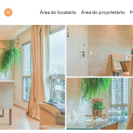
Área do locatário
Área do proprietário
P