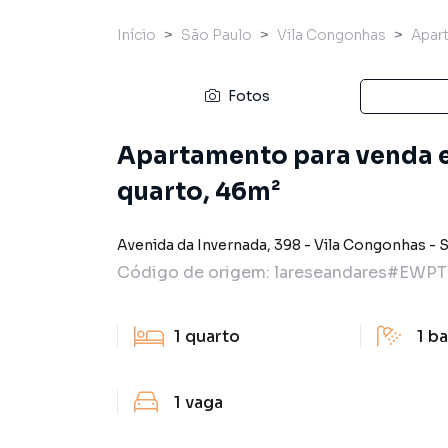
Início
São Paulo
Vila Congonhas
Apar
Fotos
Apartamento para venda 
quarto, 46m²
Avenida da Invernada
,
398
-
Vila Congonhas
-
S
Código de origem:
lareseandares#EWP
1
quarto
1
ba
1
vaga