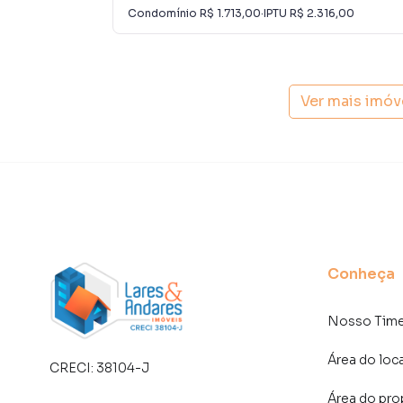
Na Lares e Andares Imóveis você consegue ven
Condomínio
R$ 1.713,00
·
IPTU
R$ 2.316,00
imobiliárias tradicionais. Já vendemos e loc
Vila Congonhas. Isso porque temos uma equip
específicas para São Paulo, o que aumenta mu
consequência uma maior chance de vender ou
Ver mais imóv
um time de programadores, corretores treina
atender proprietários e inquilinos.
Conheça
Nosso Tim
Área do loc
CRECI:
38104-J
Área do pro