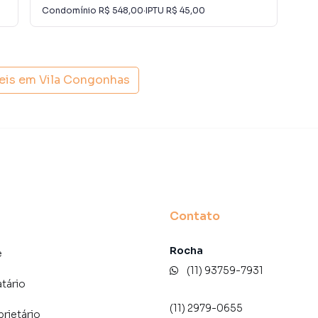
der ou alugar seu imóvel muito mais rápido do que em
Condomínio
R$ 548,00
·
IPTU
R$ 45,00
Con
amos diversos imóveis em São Paulo, especialmente em
e de marketing digital focada em produzir campanhas
ito o número de contatos interessados e tendo como
 alugar seu imóvel mais rápido. Contamos também com
eis em
Vila Congonhas
dos e uma central de atendimento preparada para
Contato
Rocha
e
(11) 93759-7931
atário
(11) 2979-0655
prietário