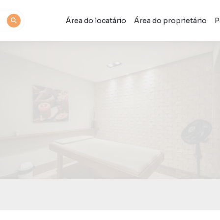
Área do locatário
Área do proprietário
P