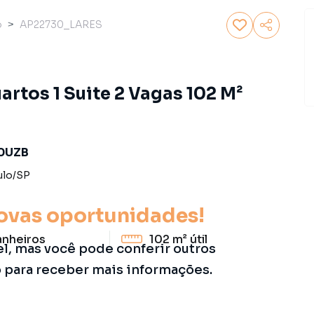
o
AP22730_LARES
rtos 1 Suite 2 Vagas 102 M²
Z0UZB
ulo
/
SP
ovas oportunidades!
anheiros
102 m²
útil
el, mas você pode conferir outros
o para receber mais informações.