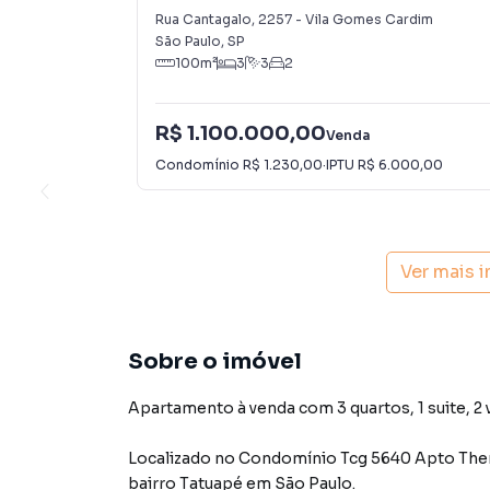
Cardim
Rua Cantagalo
,
2257
-
Vila Gomes Cardim
São Paulo
,
SP
100
m²
3
3
2
R$ 1.100.000,00
Venda
Condomínio
R$ 1.230,00
·
IPTU
R$ 6.000,00
Ver mais 
Sobre o imóvel
Apartamento à venda com 3 quartos, 1 suite, 2 
Localizado
no Condomínio
Tcg 5640 Apto The
bairro Tatuapé
em São Paulo
.