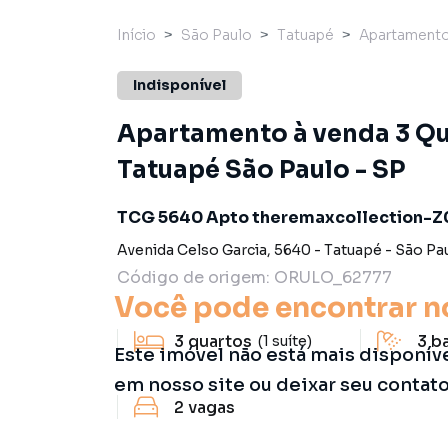
Início
São Paulo
Tatuapé
Apartament
Indisponível
Apartamento à venda 3 Qua
Tatuapé São Paulo - SP
TCG 5640 Apto theremaxcollection-
Avenida Celso Garcia
,
5640
-
Tatuapé
-
São Pa
Código de origem:
ORULO_62777
Você pode encontrar n
3
quartos
3
b
(1 suíte)
Este imóvel não está mais disponív
em nosso site ou deixar seu contat
2
vagas