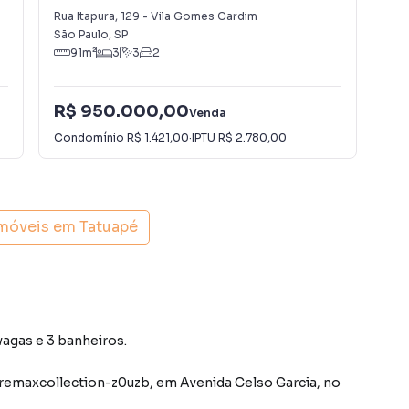
Cardim
Rua Itapura
,
129
-
Vila Gomes Cardim
Rua
São Paulo
,
SP
Con
91
m²
3
3
2
R$ 950.000,00
R$
Venda
Condomínio
R$ 1.421,00
·
IPTU
R$ 2.780,00
Con
imóveis em
Tatuapé
vagas e 3 banheiros.
remaxcollection-z0uzb
,
em
Avenida Celso Garcia
,
no