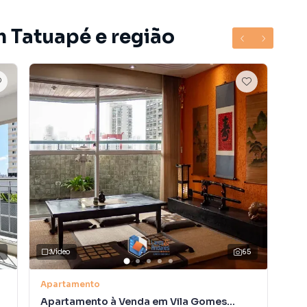
m Tatuapé e região
7
Vídeo
65
Apartamento
Apa
Apartamento à Venda em Vila Gomes
Ap