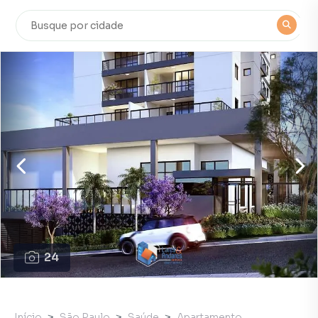
24
Início
São Paulo
Saúde
Apartamento