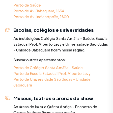
Perto de
Saúde
Negocie seu imóvel de forma totalmente online, com
Perto de
Av. Jabaquara, 1634
segurança e tranquilidade. Na Lares e Andares Imóveis
Perto de
Av. Indianópolis, 1600
você consegue comprar ou alugar um imóvel em São Paulo
mesmo não estando na cidade e com a praticidade de
Escolas, colégios e universidades
fazer tudo online, direto do seu computador ou
As instituições
Colégio Santa Amália - Saúde
,
Escola
smartphone. Nós criamos soluções inovadoras para
Estadual Prof. Alberto Levy
e
Universidade São Judas
simplificar a relação de proprietários, inquilinos e
- Unidade Jabaquara
ficam nessa região.
compradores com o mercado imobiliário.
Buscar outros
apartamentos
:
Anuncie seu imóvel! É fácil, rápido e gratuito! A Lares e
Perto de
Colégio Santa Amália - Saúde
Andares Imóveis é uma imobiliária digital com imóveis em
Perto de
Escola Estadual Prof. Alberto Levy
diversas cidades do Brasil, incluindo São Paulo.
Perto de
Universidade São Judas - Unidade
Jabaquara
Na Lares e Andares Imóveis você consegue vender ou
alugar seu imóvel muito mais rápido do que em imobiliárias
tradicionais. Já vendemos e locamos diversos imóveis em
Museus, teatros e arenas de show
São Paulo, especialmente em Saúde. Isso porque temos
As áreas de lazer
e
Quinta Antiga - Encontro de
uma equipe de marketing digital focada em produzir
Carros Antigos
ficam nessa região.