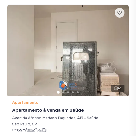
43
Apartamento
Apartamento à Venda em Saúde
Avenida Afonso Mariano Fagundes
,
417
-
Saúde
São Paulo
,
SP
69
m²
2
2
1