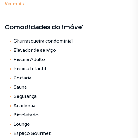
Ver
mais
avenidas Jabaquara e Indianópolis. Preço e
disponibilidade do imóvel sujeitos a alteração sem aviso
prévio.
Comodidades do imóvel
Características:
• Academia
Churrasqueira condominial
• Bicicletário
Elevador de serviço
• Brinquedoteca
Piscina Adulto
• Churrasqueira condominial
Piscina Infantil
• Elevador de serviço
• Elevador social
Portaria
• Espaço gourmet
Sauna
• Lounge
Segurança
• Piscina adulto
• Piscina infantil
Academia
• Playground
Bicicletário
• Portaria
Lounge
• Quadra poliesportiva
• Salão de festas
Espaço Gourmet