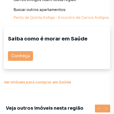
campanhas específicas para São Paulo, o que aumenta
muito o número de contatos interessados e tendo como
Buscar outros
apartamentos
:
consequência uma maior chance de vender ou alugar seu
Perto de
Quinta Antiga - Encontro de Carros Antigos
imóvel mais rápido. Contamos também com um time de
programadores, corretores treinados e uma central de
atendimento preparada para atender proprietários e
inquilinos.
Saiba como é morar em
Saúde
Conheça
Ver imóveis
para comprar em Saúde
Veja outros imóveis nesta região