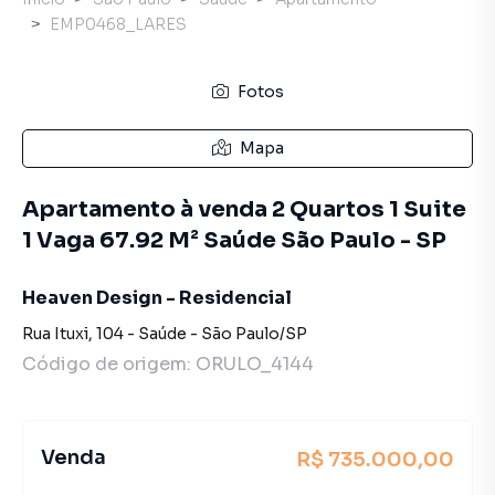
EMP0468_LARES
Fotos
Mapa
Apartamento à venda 2 Quartos 1 Suite
1 Vaga 67.92 M² Saúde São Paulo - SP
Heaven Design - Residencial
Rua Ituxi
,
104
-
Saúde
-
São Paulo
/
SP
Código de origem:
ORULO_4144
Venda
R$ 735.000,00