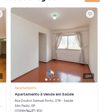
1
10
Apartamento
Apa
Apartamento à Venda em Saúde
Ap
Rua Doutor Samuel Porto
,
278
-
Saúde
Rua
,
SP
São Paulo
,
SP
São
39
m²
1
1
1