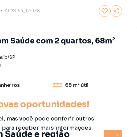
AP28154_LARES
em Saúde com 2 quartos, 68m²
aulo
/
SP
9
anheiros
68 m²
útil
ovas oportunidades!
el, mas você pode conferir outros
o para receber mais informações.
m Saúde e região