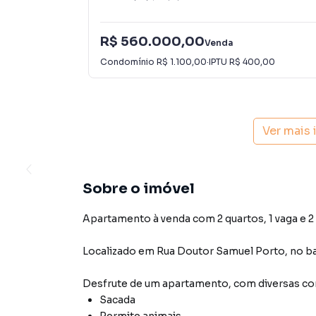
R$ 560.000,00
Venda
Condomínio
R$ 1.100,00
·
IPTU
R$ 400,00
Ver mais
Sobre o imóvel
Apartamento à venda com 2 quartos, 1 vaga e 2
Localizado
em
Rua Doutor Samuel Porto
,
no b
Desfrute de
um apartamento
, com diversas 
Sacada