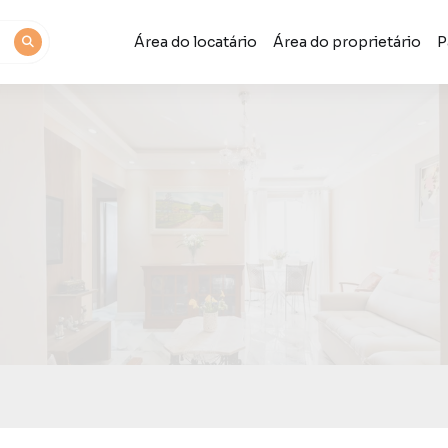
Área do locatário
Área do proprietário
P