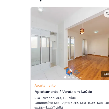
3
Apartamento
Apartamento à Venda em Saúde
Rua Salvador Edra
,
1
-
Saúde
Condomínio Sse 1 Apto 601971018-1309
·
São Paulo
56
m²
2
2
1