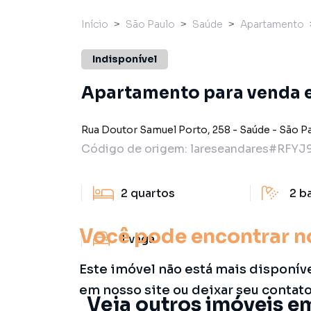
Início
São Paulo
Saúde
Apartamento
Indisponível
Apartamento para venda 
Rua Doutor Samuel Porto
,
258
-
Saúde
-
São P
Código de origem:
lareseandares#RFYJ
2
quartos
2
b
Você pode encontrar n
1
vaga
Este imóvel não está mais disponív
em nosso site ou deixar seu contat
Veja outros imóveis e