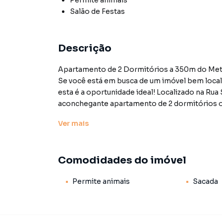
Permite animais
Salão de Festas
Descrição
Apartamento de 2 Dormitórios a 350m do Metrô
Se você está em busca de um imóvel bem local
esta é a oportunidade ideal! Localizado na Rua 
aconchegante apartamento de 2 dormitórios ofe
e mobilidade urbana. Situado no 8º andar, o im
Ver
mais
O apartamento conta com móveis planejados n
banheiro, garantindo funcionalidade e organiza
ambientes – estar e jantar – com piso bem co
Comodidades do imóvel
armários planejados que maximizam o espaço 
pequenos grupos familiares ou mesmo quem b
Permite animais
Sacada
A cozinha é funcional e também equipada com 
eletrodomésticos e utensílios, além de contar
iluminada. O banheiro social é moderno, com 
possui ainda 1 vaga de garagem , um diferencial