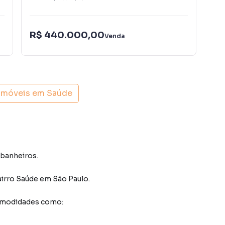
R$
R$ 440.000,00
Venda
Con
 imóveis em
Saúde
 banheiros.
airro Saúde
em São Paulo
.
comodidades como: