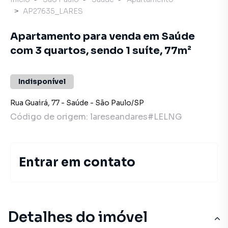
AP27635_LARES
Apartamento para venda em Saúde
com 3 quartos, sendo 1 suíte, 77m²
Indisponível
Rua Guairá
,
77
-
Saúde
-
São Paulo
/
SP
Código de origem:
lareseandares#LELNG
Entrar em contato
Detalhes do imóvel