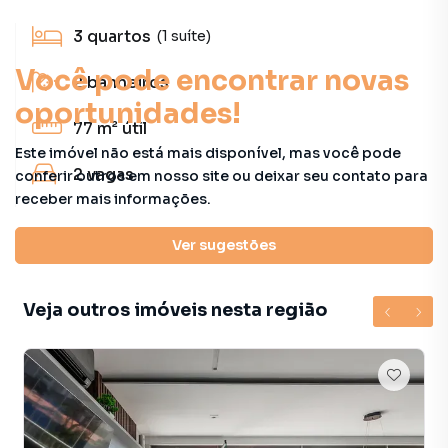
3
quartos
(1 suíte)
Você pode encontrar novas
2
banheiros
oportunidades!
77 m²
útil
Este imóvel não está mais disponível, mas você pode
2
vagas
conferir outros em nosso site ou deixar seu contato para
receber mais informações.
Características principais
Ver sugestões
Veja outros imóveis nesta região