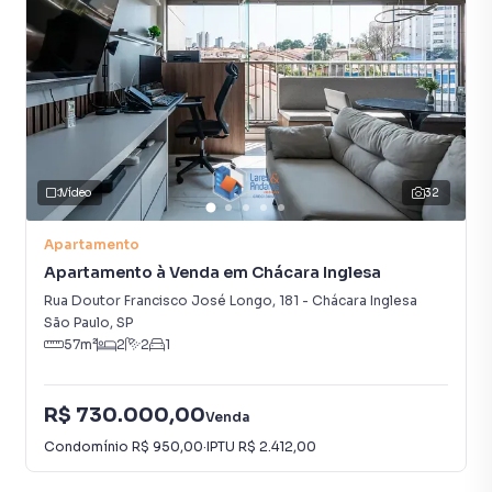
Vídeo
32
Apartamento
Apartamento à Venda em Chácara Inglesa
Rua Doutor Francisco José Longo
,
181
-
Chácara Inglesa
São Paulo
,
SP
57
m²
2
2
1
R$ 730.000,00
Venda
Condomínio
R$ 950,00
·
IPTU
R$ 2.412,00