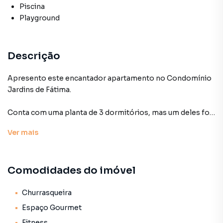
Piscina
Playground
Descrição
Apresento este encantador apartamento no Condomínio
Jardins de Fátima.
Conta com uma planta de 3 dormitórios, mas um deles foi
integrado à sala para ampliar o ambiente, o imóvel conta
Ver
mais
com uma suíte espaçosa, com armários e uma varanda
aconchegante e mais um dormitório. Na área íntima, há
também um banheiro que atende ao segundo dormitório e
Comodidades do imóvel
à parte social.
A sala, bem iluminada e ventilada, oferece dois ambientes
Churrasqueira
que foram integrados a cozinha e a varanda com vista livre
Espaço Gourmet
dando uma amplitude generosa ao ambiente.
Fitness