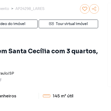
mento
AP24298_LARES
ídeo do imóvel
Tour virtual imóvel
m Santa Cecília com 3 quartos,
Paulo
/
SP
F
anheiros
145 m²
útil