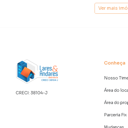
Imóveis você consegue comprar ou alugar um 
Ver mais im
com a praticidade de fazer tudo online, dire
soluções inovadoras para simplificar a relaçã
mercado imobiliário.
Anuncie seu imóvel! É fácil, rápido e gratuito!
imóveis em diversas cidades do Brasil, incluin
Na Lares e Andares Imóveis você consegue ven
Conheça
imobiliárias tradicionais. Já vendemos e loc
Santa Cecília. Isso porque temos uma equipe 
específicas para São Paulo, o que aumenta mu
Nosso Tim
consequência uma maior chance de vender ou
um time de programadores, corretores treina
Área do loc
CRECI:
38104-J
atender proprietários e inquilinos.
Área do pro
Parceria Fix
Mudanças