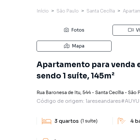
Início
São Paulo
Santa Cecília
Aparta
Fotos
V
Mapa
Apartamento para venda e
sendo 1 suíte, 145m²
Rua Baronesa de Itu
,
544
-
Santa Cecília
-
São 
Código de origem:
lareseandares#AUYU
3
quartos
4
b
(1 suíte)