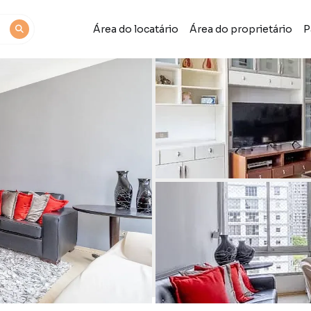
Área do locatário
Área do proprietário
P