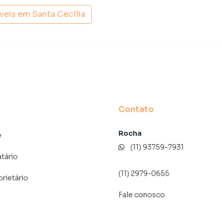
imóvel em São Paulo mesmo não estando na cidade e
óveis em
Santa Cecília
to do seu computador ou smartphone. Nós criamos
o de proprietários, inquilinos e compradores com o
 A Lares e Andares Imóveis é uma imobiliária digital com
do São Paulo.
der ou alugar seu imóvel muito mais rápido do que em
Contato
amos diversos imóveis em São Paulo, especialmente em
de marketing digital focada em produzir campanhas
Rocha
ito o número de contatos interessados e tendo como
e
 alugar seu imóvel mais rápido. Contamos também com
(11) 93759-7931
dos e uma central de atendimento preparada para
atário
(11) 2979-0655
prietário
Fale conosco