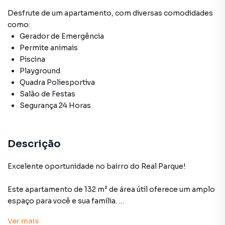
Desfrute de
um apartamento
, com diversas comodidades
como:
Gerador de Emergência
Permite animais
Piscina
Playground
Quadra Poliesportiva
Salão de Festas
Segurança 24 Horas
Descrição
Excelente oportunidade no bairro do Real Parque!
Este apartamento de 132 m² de área útil oferece um amplo
espaço para você e sua família.
Com 3 dormitórios, sendo uma suíte, o imóvel dispõe de
Ver
mais
uma sala espaçosa ideal para momentos de convivência,