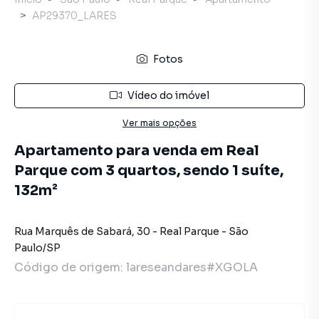
AP29370_LARES
Fotos
Vídeo do imóvel
Ver mais opções
Apartamento para venda em Real
Parque com 3 quartos, sendo 1 suíte,
132m²
Rua Marquês de Sabará
,
30
-
Real Parque
-
São
Paulo
/
SP
Código de origem:
lareseandares#XGOLA