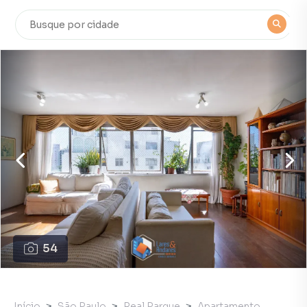
54
Início
São Paulo
Real Parque
Apartamento