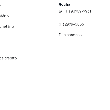
Rocha
e
(11) 93759-7931
atário
(11) 2979-0655
prietário
Fale conosco
de crédito