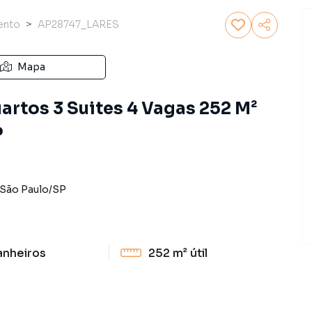
ento
AP28747_LARES
Mapa
rtos 3 Suites 4 Vagas 252 M²
P
São Paulo
/
SP
anheiros
252 m²
útil