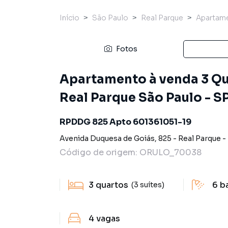
Início
São Paulo
Real Parque
Apartam
Fotos
Apartamento à venda 3 Qua
Real Parque São Paulo - S
RPDDG 825 Apto 601361051-19
Avenida Duquesa de Goiás
,
825
-
Real Parque
-
Código de origem:
ORULO_70038
3
quartos
6
b
(3 suítes)
4
vagas