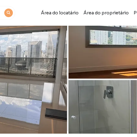
Área do locatário
Área do proprietário
P