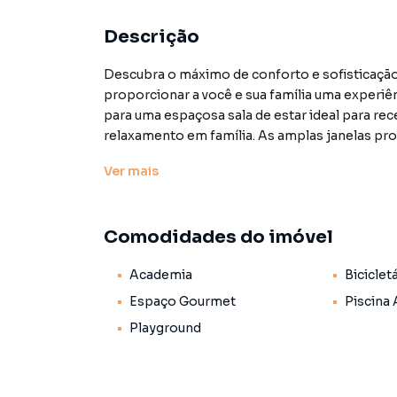
Descrição
Descubra o máximo de conforto e sofisticação
proporcionar a você e sua família uma experiê
para uma espaçosa sala de estar ideal para r
relaxamento em família. As amplas janelas pr
a entrada abundante de luz natural criando um
Ver
mais
ponto focal equipada com eletrodomésticos e 
cozinha. A unidade dispõe de 3 suítes espaço
generoso e os banheiros Sr e Sra. Quartos aco
Comodidades do imóvel
espaçoso. Toda área de lazer e com 4 vagas. Pr
aviso prévio.
Academia
Biciclet
Características:
Espaço Gourmet
Piscina 
• Academia
Playground
• Bicicletário
• Depósito
• Espaço gourmet