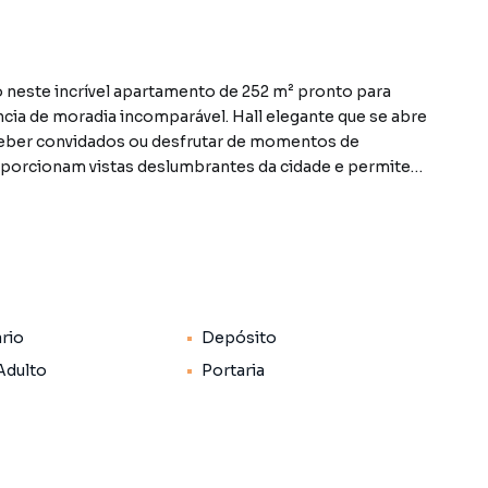
 neste incrível apartamento de 252 m² pronto para
ncia de moradia incomparável. Hall elegante que se abre
eceber convidados ou desfrutar de momentos de
oporcionam vistas deslumbrantes da cidade e permitem
a atmosfera arejada e luminosa. A cozinha gourmet é um
repleto de armários . área gourmet integrada com a
sas incluindo uma suíte master imponente com closet
nchegantes com muita luz natural armários e muito
eço e disponibilidade do imóvel sujeitos a alteração sem
ário
Depósito
Adulto
Portaria