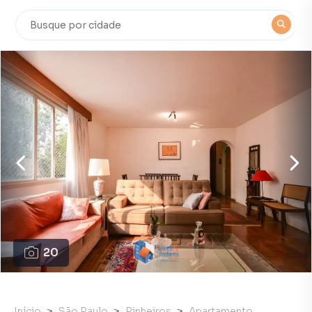
20
Início
São Paulo
Pinheiros
Apartamento