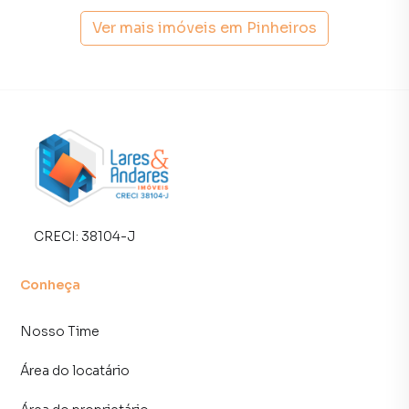
planta em Pinheiros e em outras regiões de São Paulo.
Aqui você encontra milhares de ofertas para encontrar o
Ver mais imóveis em
Pinheiros
imóvel que mais combina com seu estilo de vida.
Negocie seu imóvel de forma totalmente online, com
segurança e tranquilidade. Na Lares e Andares Imóveis
você consegue comprar ou alugar um imóvel em São Paulo
mesmo não estando na cidade e com a praticidade de
fazer tudo online, direto do seu computador ou
smartphone. Nós criamos soluções inovadoras para
simplificar a relação de proprietários, inquilinos e
compradores com o mercado imobiliário.
CRECI:
38104-J
Anuncie seu imóvel! É fácil, rápido e gratuito! A Lares e
Conheça
Andares Imóveis é uma imobiliária digital com imóveis em
diversas cidades do Brasil, incluindo São Paulo.
Nosso Time
Na Lares e Andares Imóveis você consegue vender ou
Área do locatário
alugar seu imóvel muito mais rápido do que em imobiliárias
tradicionais. Já vendemos e locamos diversos imóveis em