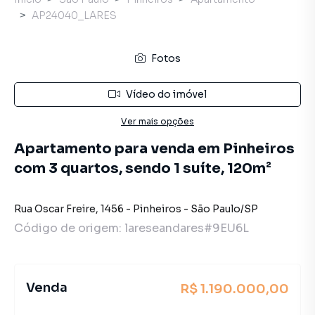
AP24040_LARES
Fotos
Vídeo do imóvel
Ver mais opções
Apartamento para venda em Pinheiros
com 3 quartos, sendo 1 suíte, 120m²
Rua Oscar Freire
,
1456
-
Pinheiros
-
São Paulo
/
SP
Código de origem:
lareseandares#9EU6L
Venda
R$ 1.190.000,00