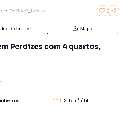
o
AP28637_LARES
ídeo do imóvel
Mapa
m Perdizes com 4 quartos,
Z
anheiros
216 m²
útil