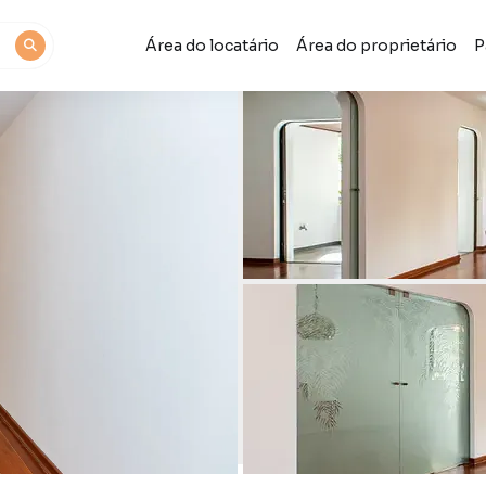
Área do locatário
Área do proprietário
P