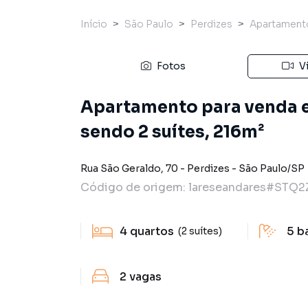
Início
São Paulo
Perdizes
Apartament
Fotos
V
Apartamento para venda e
sendo 2 suítes, 216m²
Rua São Geraldo
,
70
-
Perdizes
-
São Paulo
/
SP
Código de origem:
lareseandares#STQ2
4
quartos
5
b
(2 suítes)
2
vagas