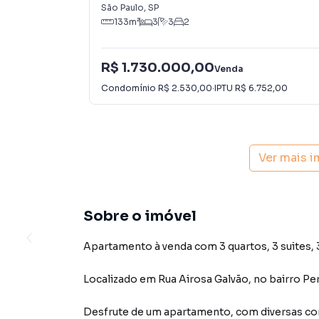
São Paulo
,
SP
133
m²
3
3
2
R$ 1.730.000,00
Venda
Condomínio
R$ 2.530,00
·
IPTU
R$ 6.752,00
Ver mais 
Sobre o imóvel
Apartamento à venda com 3 quartos, 3 suites, 3
Localizado
em
Rua Airosa Galvão
,
no bairro Pe
Desfrute de
um apartamento
, com diversas 