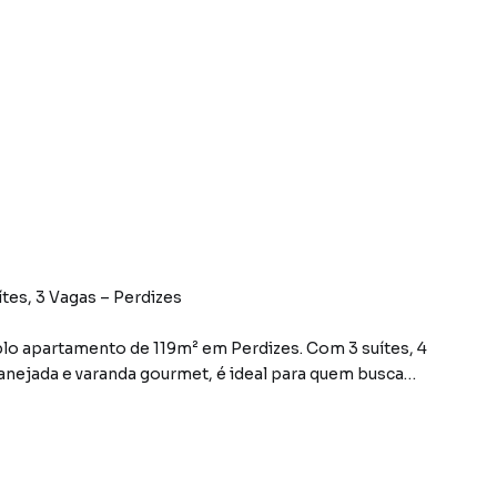
es, 3 Vagas – Perdizes
plo apartamento de 119m² em Perdizes. Com 3 suítes, 4
lanejada e varanda gourmet, é ideal para quem busca
 garagem e depósito
coberta, academia, salão de festas, playground e área