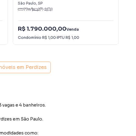
São Paulo
,
SP
São
77
m²
2
2
1
R$ 1.790.000,00
R$
Venda
Condomínio
R$ 1,00
·
IPTU
R$ 1,00
Con
imóveis em
Perdizes
 vagas e 4 banheiros.
rdizes
em São Paulo
.
comodidades como: