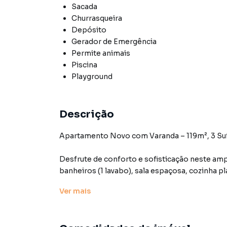
Sacada
Churrasqueira
Depósito
Gerador de Emergência
Permite animais
Piscina
Playground
Descrição
Apartamento Novo com Varanda – 119m², 3 Suít
Desfrute de conforto e sofisticação neste am
banheiros (1 lavabo), sala espaçosa, cozinha p
qualidade de vida. Conta ainda com 3 vagas de
Ver
mais
O condomínio oferece lazer completo: piscina 
kids.