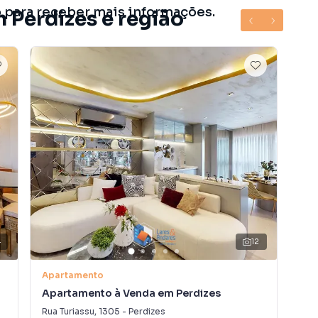
o para receber mais informações.
 Perdizes e região
4
12
V
Apartamento
Apa
Apartamento à Venda em Perdizes
Ap
Rua Turiassu
,
1305
-
Perdizes
Rua