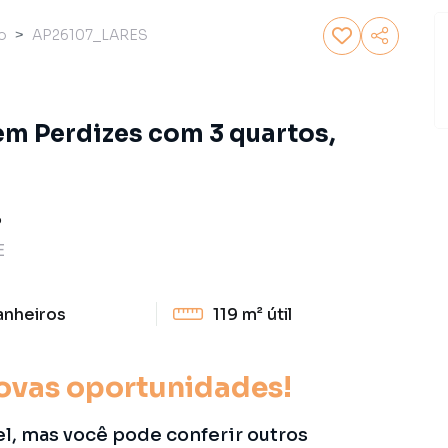
o
AP26107_LARES
m Perdizes com 3 quartos,
P
E
anheiros
119 m²
útil
ovas oportunidades!
el, mas você pode conferir outros