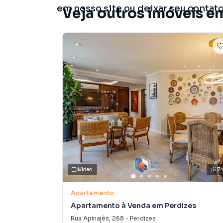
em nosso site ou deixar seu contat
Veja outros imóveis em
Vídeo
7
Apartamento
Apartamento à Venda em Perdizes
Rua Apinajés
,
268
-
Perdizes