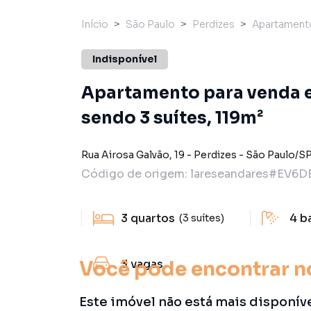
Início
São Paulo
Perdizes
Apartament
Indisponível
Apartamento para venda e
sendo 3 suítes, 119m²
Rua Airosa Galvão
,
19
-
Perdizes
-
São Paulo
/
S
Código de origem:
lareseandares#EV6D
3
quartos
4
b
(3 suítes)
Você pode encontrar n
3
vagas
Este imóvel não está mais disponív