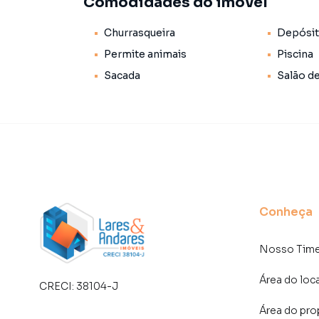
Comodidades do imóvel
Localização privilegiada, próximo a vias impor
Churrasqueira
Depósi
como Shopping Bourbon, Allianz Parque e Mem
Permite animais
Piscina
Sacada
Salão d
Apartamento para Venda em região valorizada 
procurava ou deseja mais informações sobre
nossa equipe pelo telefone (11) 93759-7931.
A Lares e Andares Imóveis tem mais opções de
sobrados, terrenos, lojas e barracões para 
construção ou lançamentos na planta em Perdi
encontra milhares de ofertas para encontrar o
Conheça
Negocie seu imóvel de forma totalmente onlin
Imóveis você consegue comprar ou alugar um 
Nosso Tim
com a praticidade de fazer tudo online, dire
Área do loc
soluções inovadoras para simplificar a relaçã
CRECI:
38104-J
mercado imobiliário.
Área do pro