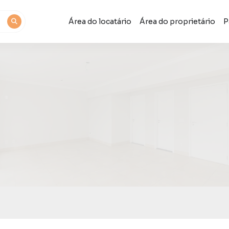
Área do locatário
Área do proprietário
P