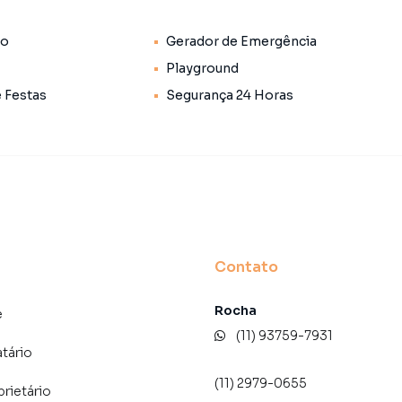
tantes, comércio variado, escolas e opções de lazer
to
Gerador de Emergência
orial da América Latina.
Playground
e Festas
Segurança 24 Horas
do bairro Perdizes, em São Paulo. Não encontrou o que
 Apartamento em São Paulo? Entre em contato com
 apartamentos, casas residenciais e comerciais,
venda ou locação, além de empreendimentos em
zes e em outras regiões de São Paulo. Aqui você
 imóvel que mais combina com seu estilo de vida.
Contato
e, com segurança e tranquilidade. Na Lares e Andares
Rocha
imóvel em São Paulo mesmo não estando na cidade e
e
to do seu computador ou smartphone. Nós criamos
(11) 93759-7931
atário
o de proprietários, inquilinos e compradores com o
(11) 2979-0655
prietário