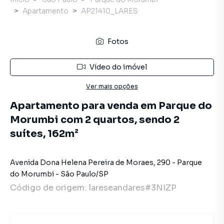
Apartamento
AP21410_LARES
Fotos
Vídeo do imóvel
Ver mais opções
Apartamento para venda em Parque do
Morumbi com 2 quartos, sendo 2
suítes, 162m²
Avenida Dona Helena Pereira de Moraes
,
290
-
Parque
do Morumbi
-
São Paulo
/
SP
Código de origem:
lareseandares#3NIZP