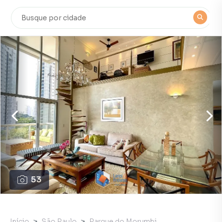
53
Início
São Paulo
Parque do Morumbi