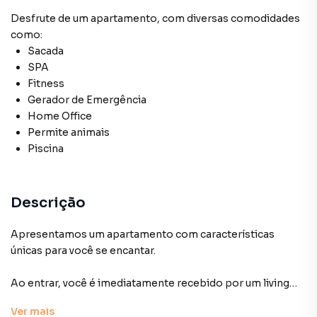
Desfrute de
um apartamento
, com diversas comodidades
como:
Sacada
SPA
Fitness
Gerador de Emergência
Home Office
Permite animais
Piscina
Descrição
Apresentamos um apartamento com características
únicas para você se encantar.
Ao entrar, você é imediatamente recebido por um living
impressionante, com pé-direito duplo e janelas amplas
Ver
mais
que inundam o ambiente de Sol. A sala de estar se conecta