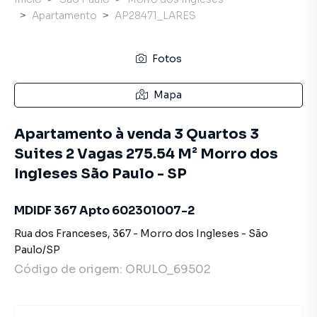
Apartamento
AP28471_LARES
Fotos
Mapa
Apartamento à venda 3 Quartos 3
Suites 2 Vagas 275.54 M² Morro dos
Ingleses São Paulo - SP
MDIDF 367 Apto 602301007-2
Rua dos Franceses
,
367
-
Morro dos Ingleses
-
São
Paulo
/
SP
Código de origem:
ORULO_69502