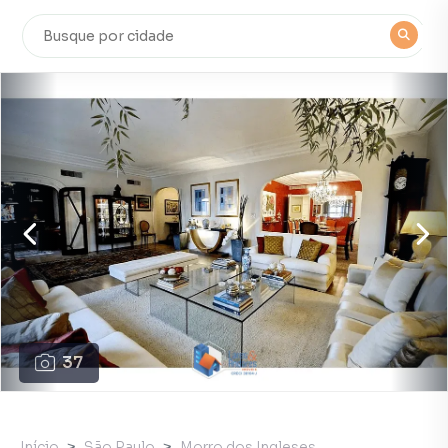
37
Início
São Paulo
Morro dos Ingleses