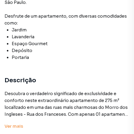
São Paulo
.
Desfrute de
um apartamento
, com diversas comodidades
como:
Jardim
Lavanderia
Espaço Gourmet
Depósito
Portaria
Descrição
Descubra o verdadeiro significado de exclusividade e
conforto neste extraordinário apartamento de 275 m²
localizado em uma das ruas mais charmosas do Morro dos
Ingleses - Rua dos Franceses. Com apenas 01 apartamento
por andar este imóvel oferece um ambiente de privacidade
Ver
mais
e tranquilidade incomparáveis. 3 Suítes Espetaculares: