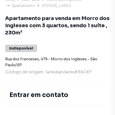
Apartamento
AP21428_LARES
Apartamento para venda em Morro dos
Ingleses com 3 quartos, sendo 1 suíte ,
230m²
Indisponível
Rua dos Franceses
,
479
-
Morro dos Ingleses
-
São
Paulo
/
SP
Código de origem:
lareseandares#3AOEF
Entrar em contato