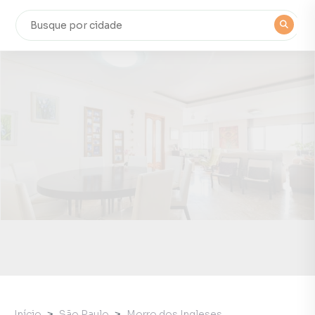
Início
São Paulo
Morro dos Ingleses