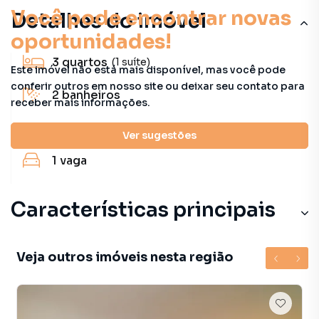
Você pode encontrar novas
Detalhes do imóvel
oportunidades!
3
quartos
(1 suíte)
Este imóvel não está mais disponível, mas você pode
conferir outros em nosso site ou deixar seu contato para
2
banheiros
receber mais informações.
230 m²
útil
Ver sugestões
1
vaga
Características principais
Veja outros imóveis nesta região