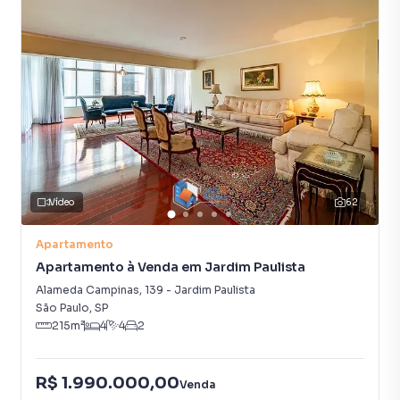
Vídeo
62
Apartamento
Apartamento à Venda em Jardim Paulista
Alameda Campinas
,
139
-
Jardim Paulista
São Paulo
,
SP
215
m²
4
4
2
R$ 1.990.000,00
Venda