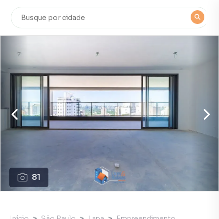
81
Início
São Paulo
Lapa
Empreendimento