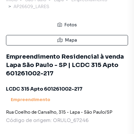
AP26609_LARES
Fotos
Mapa
Empreendimento Residencial à venda
Lapa São Paulo - SP | LCDC 315 Apto
601261002-217
LCDC 315 Apto 601261002-217
Empreendimento
Rua Coelho de Carvalho
,
315
-
Lapa
-
São Paulo
/
SP
Código de origem:
ORULO_67246