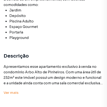
comodidades como:
Jardim
Depósito
Piscina Adulto
Espaço Gourmet
Portaria
Playground
Descrição
Apresentamos esse apartamento exclusivo à venda no
condomínio Arbo Alto de Pinheiros. Com uma área útil de
232m² este imóvel possui um design moderno e funcional
e a unidade ainda conta com uma sala comercial exclusiva
com acessos totalmente independentes. Um espaço
Ver
mais
dedicado ao serviço que proporciona maior comodidade e
tranquilidade para você sua família e seus clientes. O
apartamento está no contrapiso e foi recém-entregue