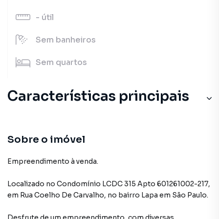
-
útil
Sem
banheiros
Sem
quartos
Características principais
Sobre o imóvel
Empreendimento à venda.
Localizado
no Condomínio
LCDC 315 Apto 601261002-217
,
em
Rua Coelho De Carvalho
,
no bairro Lapa
em São Paulo
.
Desfrute de
um empreendimento
, com diversas