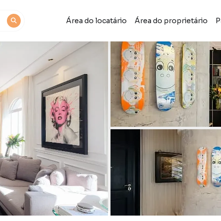
Área do locatário
Área do proprietário
P