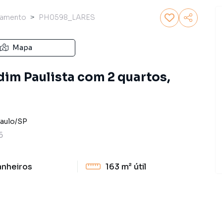
tamento
PH0598_LARES
Mapa
im Paulista com 2 quartos,
aulo
/
SP
6
anheiros
163 m²
útil