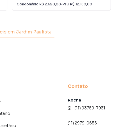
 alugar seu imóvel mais rápido. Contamos também com
Condomínio
R$ 2.620,00
·
IPTU
R$ 12.180,00
Con
dos e uma central de atendimento preparada para
eis em
Jardim Paulista
Contato
Rocha
e
(11) 93759-7931
atário
(11) 2979-0655
prietário