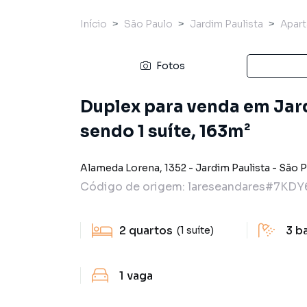
Início
São Paulo
Jardim Paulista
Apar
Fotos
Duplex para venda em Jard
sendo 1 suíte, 163m²
Alameda Lorena
,
1352
-
Jardim Paulista
-
São P
Código de origem:
lareseandares#7KDY
2
quartos
3
b
(1 suíte)
1
vaga