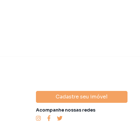
domínio
R$ 3.800,00
·
IPTU
R$ 920,00
Condomínio
R$ 4
Cadastre seu imóvel
Acompanhe nossas redes