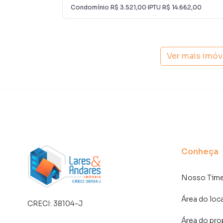
consequência uma maior chance de vender ou
Condomínio
R$ 3.521,00
·
IPTU
R$ 14.662,00
um time de programadores, corretores treina
atender proprietários e inquilinos.
Ver mais imóv
Conheça
Nosso Tim
Área do loc
CRECI:
38104-J
Área do pro