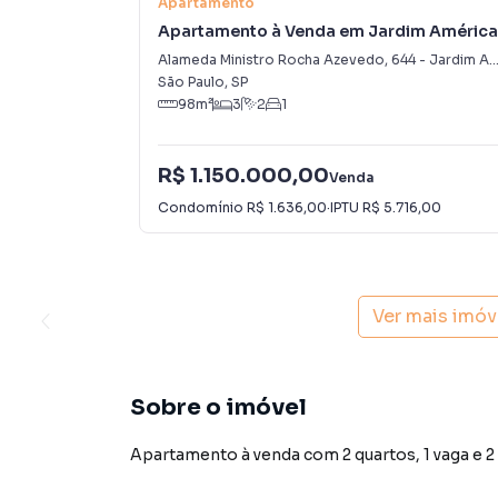
Apartamento
Apartamento à Venda em Jardim América
Alameda Ministro Rocha Azevedo
,
644
-
Jardim América
São Paulo
,
SP
98
m²
3
2
1
R$ 1.150.000,00
Venda
Condomínio
R$ 1.636,00
·
IPTU
R$ 5.716,00
Ver mais imóv
Sobre o imóvel
Apartamento à venda com 2 quartos, 1 vaga e 2