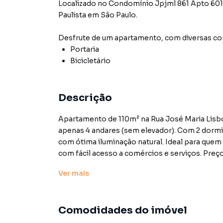
Localizado
no Condomínio
Jpjml 861 Apto 60
Paulista
em São Paulo
.
Desfrute de
um apartamento
, com diversas 
Portaria
Bicicletário
Descrição
Apartamento de 110m² na Rua José Maria Lisbo
apenas 4 andares (sem elevador). Com 2 dormi
com ótima iluminação natural. Ideal para que
com fácil acesso a comércios e serviços. Preço
aviso prévio.
Ver
mais
Características:
• Bicicletário
Comodidades do imóvel
• Portaria
• Status: Usado