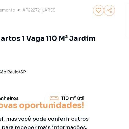
tamento
AP22272_LARES
artos 1 Vaga 110 M² Jardim
São Paulo
/
SP
anheiros
110 m²
útil
ovas oportunidades!
el, mas você pode conferir outros
o para receber mais informações.