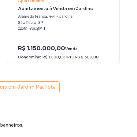
Apartamento
Apa
Apartamento à Venda em Jardins
Ap
Alameda Franca
,
444
-
Jardins
Pra
São Paulo
,
SP
São
51
m²
1
1
R$ 1.150.000,00
R$
Venda
Condomínio
R$ 1.000,00
·
IPTU
R$ 2.300,00
Con
eis em
Jardim Paulista
 banheiros.