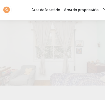
Área do locatário
Área do proprietário
P