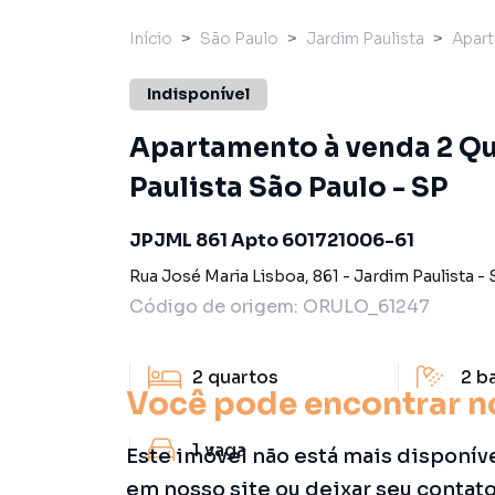
Início
São Paulo
Jardim Paulista
Apar
Indisponível
Apartamento à venda 2 Qu
Paulista São Paulo - SP
JPJML 861 Apto 601721006-61
Rua José Maria Lisboa
,
861
-
Jardim Paulista
-
Código de origem:
ORULO_61247
2
quartos
2
b
Você pode encontrar n
1
vaga
Este imóvel não está mais disponív
em nosso site ou deixar seu contat