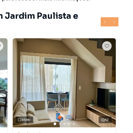
 Jardim Paulista e
3
Vídeo
42
V