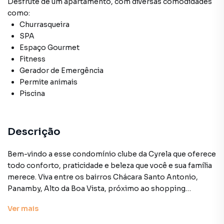
Desfrute de
um apartamento
, com diversas comodidades
como:
Churrasqueira
SPA
Espaço Gourmet
Fitness
Gerador de Emergência
Permite animais
Piscina
Descrição
Bem-vindo a esse condomínio clube da Cyrela que oferece
todo conforto, praticidade e beleza que você e sua família
merece. Viva entre os bairros Chácara Santo Antonio,
Panamby, Alto da Boa Vista, próximo ao shopping
Morumbi, comercial Nova América office e do clube
Ver
mais
Beyond - o club de surf mais exclusivo de São Paulo!