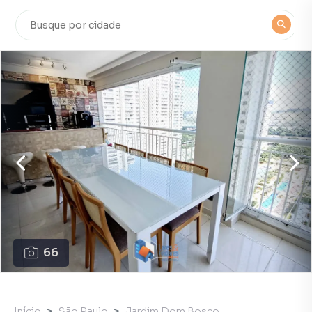
66
Início
São Paulo
Jardim Dom Bosco