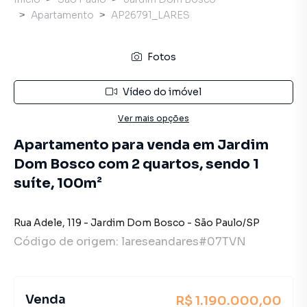
Apartamento
AP26791_LARES
Fotos
Vídeo do imóvel
Ver mais opções
Apartamento para venda em Jardim
Dom Bosco com 2 quartos, sendo 1
suíte, 100m²
Rua Adele
,
119
-
Jardim Dom Bosco
-
São Paulo
/
SP
Código de origem:
lareseandares#07TVN
Venda
R$ 1.190.000,00