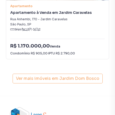
Apartamento em São Paulo? Entre em contato com nossa
Apartamento
equipe pelo telefone (11) 93759-7931.
Apartamento à Venda em Jardim Caravelas
Rua Anhembi
,
170
-
Jardim Caravelas
A Lares e Andares Imóveis tem mais opções de
São Paulo
,
SP
apartamentos, casas residenciais e comerciais, sobrados,
94
m²
3
3
2
terrenos, lojas e barracões para venda ou locação, além de
empreendimentos em construção ou lançamentos na
R$ 1.170.000,00
Venda
planta em Jardim Dom Bosco e em outras regiões de São
Paulo. Aqui você encontra milhares de ofertas para
Condomínio
R$ 905,00
·
IPTU
R$ 2.790,00
encontrar o imóvel que mais combina com seu estilo de
vida.
Negocie seu imóvel de forma totalmente online, com
Ver mais imóveis em
Jardim Dom Bosco
segurança e tranquilidade. Na Lares e Andares Imóveis
você consegue comprar ou alugar um imóvel em São Paulo
mesmo não estando na cidade e com a praticidade de
fazer tudo online, direto do seu computador ou
smartphone. Nós criamos soluções inovadoras para
simplificar a relação de proprietários, inquilinos e