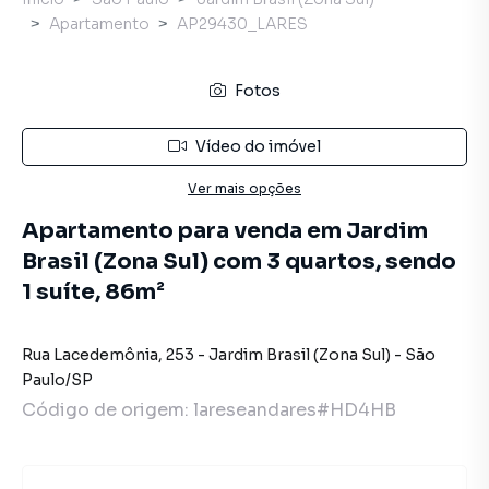
Apartamento
AP29430_LARES
Fotos
Vídeo do imóvel
Ver mais opções
Apartamento para venda em Jardim
Brasil (Zona Sul) com 3 quartos, sendo
1 suíte, 86m²
Rua Lacedemônia
,
253
-
Jardim Brasil (Zona Sul)
-
São
Paulo
/
SP
Código de origem:
lareseandares#HD4HB