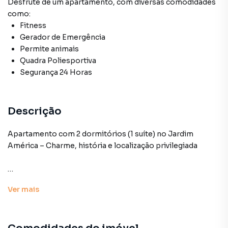
Desfrute de
um apartamento
, com diversas comodidades
como:
Fitness
Gerador de Emergência
Permite animais
Quadra Poliesportiva
Segurança 24 Horas
Descrição
Apartamento com 2 dormitórios (1 suíte) no Jardim
América – Charme, história e localização privilegiada
No coração do Jardim América, em uma das ruas mais
Ver
mais
icônicas da cidade, este apartamento une charme
histórico, conforto e uma localização incomparável. Ideal
para quem valoriza viver bem, com estilo, em um endereço
cheio de personalidade.