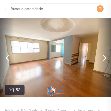
32
Início
São Paulo
Jardim América
Apartamento