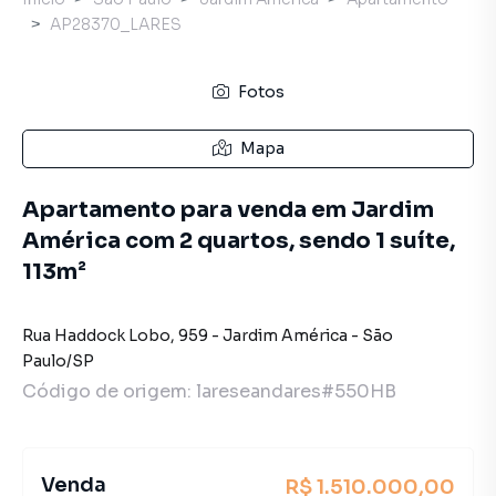
AP28370_LARES
Fotos
Mapa
Apartamento para venda em Jardim
América com 2 quartos, sendo 1 suíte,
113m²
Rua Haddock Lobo
,
959
-
Jardim América
-
São
Paulo
/
SP
Código de origem:
lareseandares#550HB
Venda
R$ 1.510.000,00