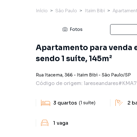
Início
São Paulo
Itaim Bibi
Apartamen
Fotos
Apartamento para venda e
sendo 1 suíte, 145m²
Rua Itacema
,
366
-
Itaim Bibi
-
São Paulo
/
SP
Código de origem:
lareseandares#KMA7
3
quartos
2
b
(1 suíte)
1
vaga