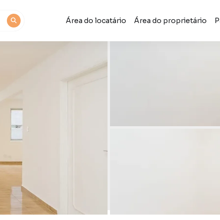
Área do locatário
Área do proprietário
P