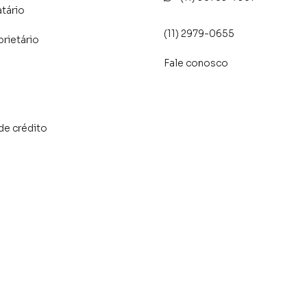
atário
(11) 2979-0655
prietário
Fale conosco
de crédito