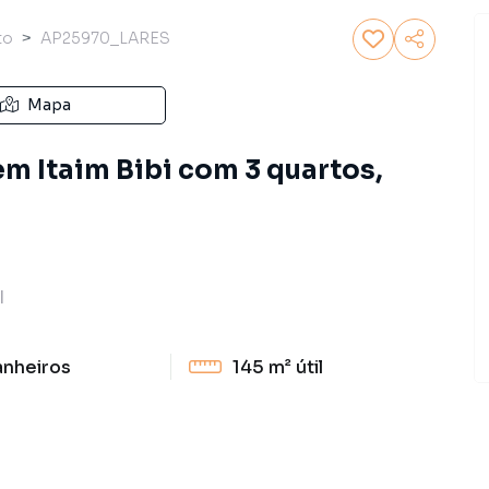
to
AP25970_LARES
Mapa
m Itaim Bibi com 3 quartos,
I
anheiros
145 m²
útil