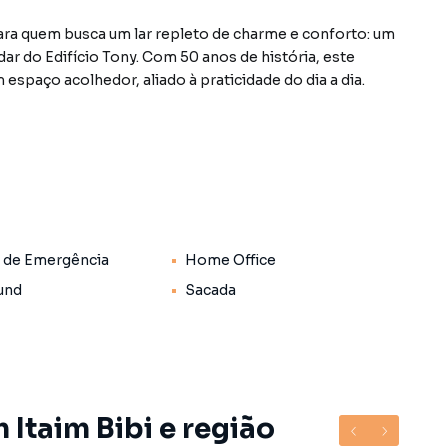
a quem busca um lar repleto de charme e conforto: um
ar do Edifício Tony. Com 50 anos de história, este
espaço acolhedor, aliado à praticidade do dia a dia.
luindo 1 suíte, e 2 banheiros, proporcionando um
e. As janelas do chão ao teto garantem uma iluminação
uma vista permanente e convidativa, perfeita para
onchego aos seus espaços internos.
ssui área de serviço, despensa, copa e uma dependência
 de Emergência
Home Office
ível, ideal para receber amigos e familiares, além de
 remotamente.
und
Sacada
pleta com segurança 24 horas, portaria ativa, e zelador,
s residentes também podem desfrutar das áreas comuns,
nto 24h. O condomínio ainda é pet-friendly, permitindo
e estimação.
 Itaim Bibi e região