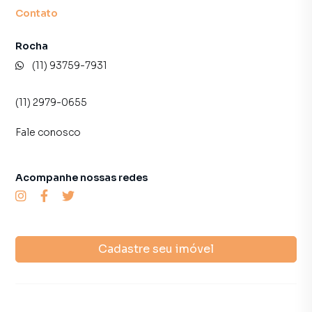
imóvel mais rápido. Contamos também com um time de
Contato
programadores, corretores treinados e uma central de
atendimento preparada para atender proprietários e
Rocha
inquilinos.
(11) 93759-7931
(11) 2979-0655
Fale conosco
Acompanhe nossas redes
Cadastre seu imóvel