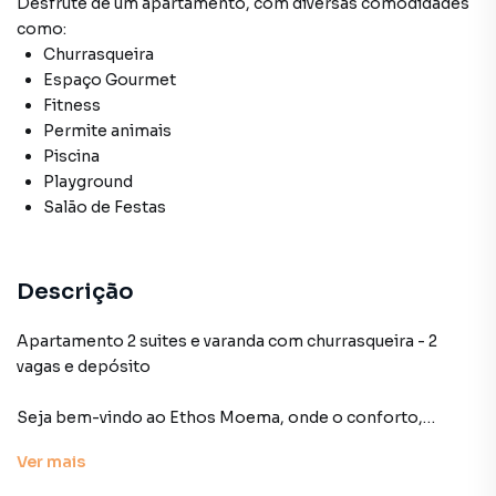
Desfrute de
um apartamento
, com diversas comodidades
como:
Churrasqueira
Espaço Gourmet
Fitness
Permite animais
Piscina
Playground
Salão de Festas
Descrição
Apartamento 2 suites e varanda com churrasqueira - 2
vagas e depósito
Seja bem-vindo ao Ethos Moema, onde o conforto,
conveniência e qualidade de vida se encontram em cada
Ver
mais
metro quadrado deste incrível apartamento.