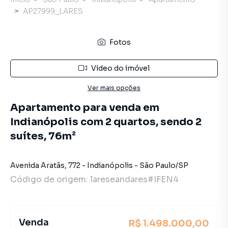
AP27999_LARES
Fotos
Vídeo do imóvel
Ver mais opções
Apartamento para venda em
Indianópolis com 2 quartos, sendo 2
suítes, 76m²
Avenida Aratãs
,
772
-
Indianópolis
-
São Paulo
/
SP
Código de origem:
lareseandares#IFEN4
Venda
R$ 1.498.000,00