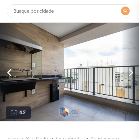
42
Início
São Paulo
Indianópolis
Apartamento