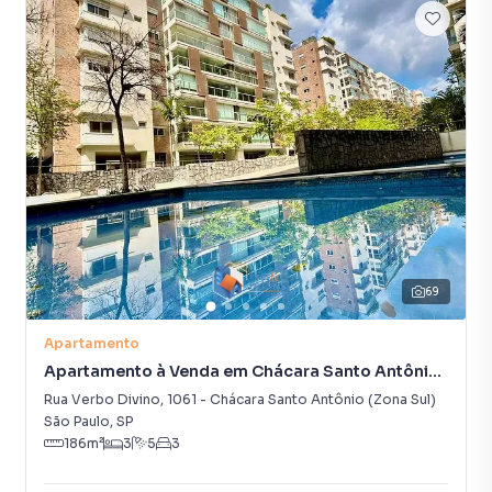
69
Apartamento
Apartamento à Venda em Chácara Santo Antônio
(Zona Sul)
Rua Verbo Divino
,
1061
-
Chácara Santo Antônio (Zona Sul)
São Paulo
,
SP
186
m²
3
5
3