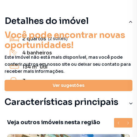
Detalhes do imóvel
Você pode encontrar novas
2
quartos
(2 suítes)
oportunidades!
4
banheiros
Este imóvel não está mais disponível, mas você pode
conferir outros em nosso site ou deixar seu contato para
134 m²
útil
receber mais informações.
3
vagas
Ver sugestões
Características principais
Veja outros imóveis nesta região