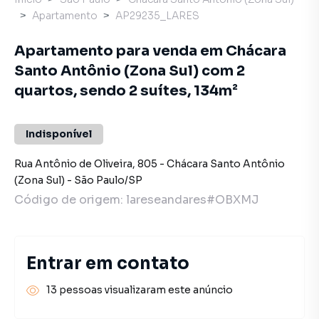
Apartamento
AP29235_LARES
Apartamento para venda em Chácara
Santo Antônio (Zona Sul) com 2
quartos, sendo 2 suítes, 134m²
Indisponível
Rua Antônio de Oliveira
,
805
-
Chácara Santo Antônio
(Zona Sul)
-
São Paulo
/
SP
Código de origem:
lareseandares#OBXMJ
Entrar em contato
13 pessoas visualizaram este anúncio