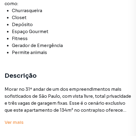
como:
Churrasqueira
Closet
Depósito
Espaço Gourmet
Fitness
Gerador de Emergência
Permite animais
Descrição
Morar no 31º andar de um dos empreendimentos mais
sofisticados de São Paulo, com vista livre, total privacidade
e três vagas de garagem fixas. Esse é o cenário exclusivo
que este apartamento de 134m² no contrapiso oferece
para quem busca alto padrão e liberdade de
Ver
mais
personalização. Com planta inteligente e versátil, o
espaço permite a criação de 2 suítes, além de um amplo