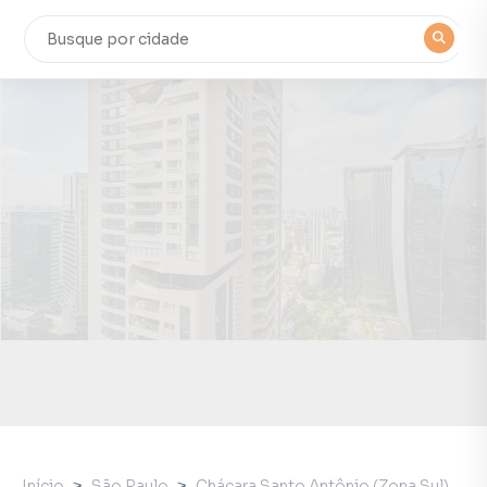
Início
São Paulo
Chácara Santo Antônio (Zona Sul)