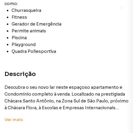
como:
Churrasqueira
Fitness
Gerador de Emergência
Permite animais
Piscina
Playground
Quadra Poliesportiva
Descrição
Descubra o seu novo lar neste espaçoso apartamento e
Condomínio completo à venda. Localizado na prestigiada
Chácara Santo Antônio, na Zona Sul de São Paulo, próximo
à Chácara Flora, à Escolas e Empresas Internacionais
como: Rudolf Steiner, Chapel, Escola Suiço-Brasileira,
Ver
mais
Pueri Domus, AMCHAM, Consulado Americano,
Accenture, IBM, SAP e Dell Technologies.