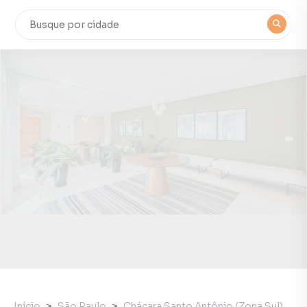
Início
São Paulo
Chácara Santo Antônio (Zona Sul)