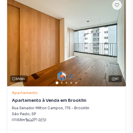
Vídeo
41
Apartamento
Apartamento à Venda em Brooklin
Rua Senador Milton Campos
,
175
-
Brooklin
São Paulo
,
SP
58
m²
2
2
1