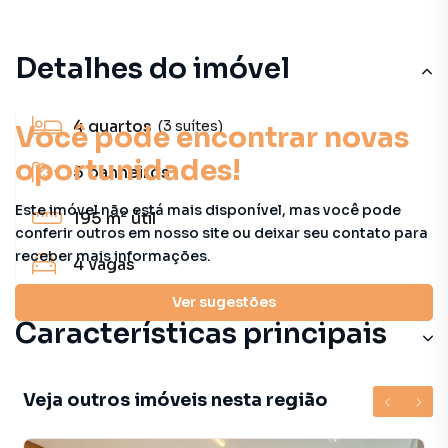
Detalhes do imóvel
4
quartos
(3 suítes)
Você pode encontrar novas
oportunidades!
5
banheiros
Este imóvel não está mais disponível, mas você pode
195 m²
útil
conferir outros em nosso site ou deixar seu contato para
receber mais informações.
4
vagas
Ver sugestões
Características principais
Veja outros imóveis nesta região