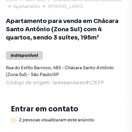
Apartamento
AP26390_LARES
Apartamento para venda em Chácara
Santo Antônio (Zona Sul) com 4
quartos, sendo 3 suítes, 195m²
Indisponível
Rua do Estilo Barroco
,
483
-
Chácara Santo Antônio
(Zona Sul)
-
São Paulo
/
SP
Código de origem:
lareseandares#C1EPP
Entrar em contato
2 pessoas visualizaram este anúncio