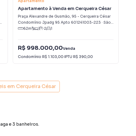
Apartamento
Apa
Apartamento à Venda em Cerqueira César
Apa
Praça Alexandre de Gusmão
,
95
-
Cerqueira César
Ala
,
SP
Condomínio Jpadg 95 Apto 601241003-223
·
São Paulo
,
SP
São
62
m²
1
2
1
R$ 998.000,00
Venda
R$
Condomínio
R$ 1.103,00
·
IPTU
R$ 390,00
eis em
Cerqueira César
vaga e 3 banheiros.