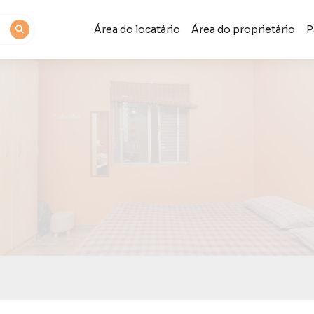
Área do locatário
Área do proprietário
P