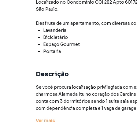
Localizado
no Condomínio
CCI 282 Apto 6017
São Paulo
.
Desfrute de
um apartamento
, com diversas 
Lavanderia
Bicicletário
Espaço Gourmet
Portaria
Descrição
Se você procura localização privilegiada com 
charmosa Alameda Itu no coração dos Jardins 
conta com 3 dormitórios sendo 1 suíte sala e
com dependência completa e 1 vaga de garagem
tanto para investidores quanto para quem de
Ver
mais
o imóvel se transforma em uma verdadeira joi
próprio com conforto e elegância. A localiza
Nove de Julho Próximo ao metrô e Avenida Pa