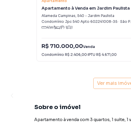
Apartamento
Apartamento à Venda em Jardim Paulista
Alameda Campinas
,
540
-
Jardim Paulista
Condomínio Jpc 540 Apto 602241008-35
·
São Paulo
41
m²
1
1
1
R$ 710.000,00
Venda
Condomínio
R$ 2.406,00
·
IPTU
R$ 4.671,00
Ver mais imóv
Sobre o imóvel
Apartamento à venda com 3 quartos, 1 suite, 1 