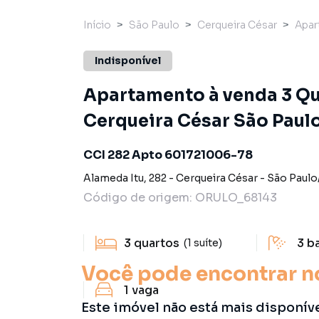
Início
São Paulo
Cerqueira César
Apar
Indisponível
Apartamento à venda 3 Qua
Cerqueira César São Paulo
CCI 282 Apto 601721006-78
Alameda Itu
,
282
-
Cerqueira César
-
São Paulo
Código de origem:
ORULO_68143
3
quartos
3
b
(1 suíte)
Você pode encontrar n
1
vaga
Este imóvel não está mais disponív