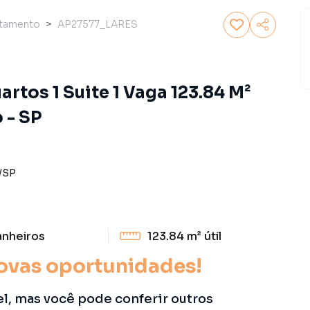
tamento
AP27577_LARES
rtos 1 Suite 1 Vaga 123.84 M²
 - SP
/
SP
anheiros
123.84 m²
útil
ovas oportunidades!
el, mas você pode conferir outros