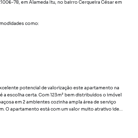
21006-78
,
em
Alameda Itu
,
no bairro Cerqueira César
em
comodidades como:
excelente potencial de valorização este apartamento na
é a escolha certa. Com 123m² bem distribuídos o imóvel
spaçosa em 2 ambientes cozinha ampla área de serviço
. O apartamento está com um valor muito atrativo ideal
seja morar nos Jardins. Com uma pequena modernização
a seja para revenda com excelente margem ou para uso
ção é um dos grandes destaques: A poucos passos da
ulista Cercado por cafés charmosos restaurantes