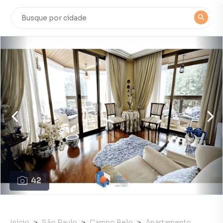
42
Início
São Paulo
Campo Belo
Apartamento