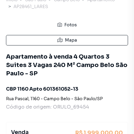
AP28461_LARES
Fotos
Mapa
Apartamento à venda 4 Quartos 3
Suites 3 Vagas 240 M² Campo Belo São
Paulo - SP
CBP 1160 Apto 601361052-13
Rua Pascal
,
1160
-
Campo Belo
-
São Paulo
/
SP
Código de origem:
ORULO_69454
Venda
R$ 1.999.000,00