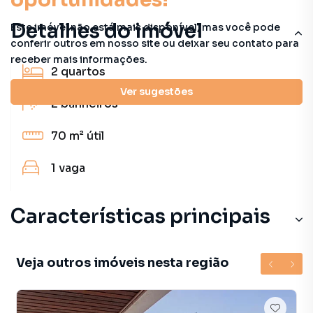
Detalhes do imóvel
Este imóvel não está mais disponível, mas você pode
conferir outros em nosso site ou deixar seu contato para
receber mais informações.
2
quartos
Ver sugestões
2
banheiros
70 m²
útil
1
vaga
Características principais
Veja outros imóveis nesta região