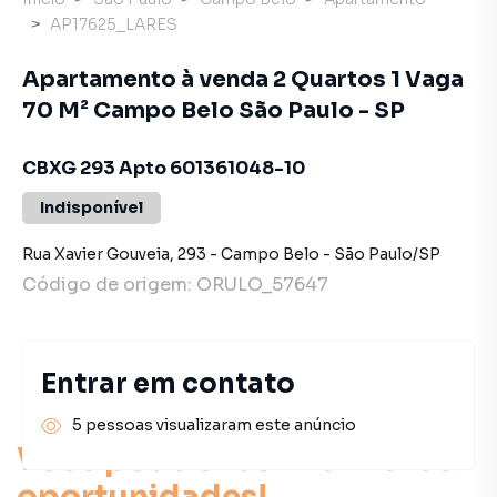
AP17625_LARES
Apartamento à venda 2 Quartos 1 Vaga
70 M² Campo Belo São Paulo - SP
CBXG 293 Apto 601361048-10
Indisponível
Rua Xavier Gouveia
,
293
-
Campo Belo
-
São Paulo
/
SP
Código de origem:
ORULO_57647
Entrar em contato
5 pessoas visualizaram este anúncio
Você pode encontrar novas
oportunidades!