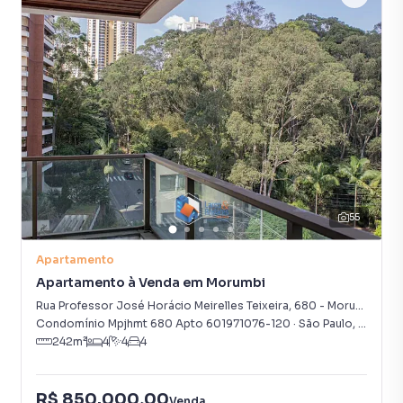
55
Apartamento
Apartamento à Venda em Morumbi
Rua Professor José Horácio Meirelles Teixeira
,
680
-
Morumbi
Condomínio Mpjhmt 680 Apto 601971076-120
·
São Paulo
,
SP
242
m²
4
4
4
R$ 850.000,00
Venda