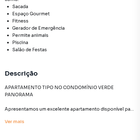
Sacada
Espaço Gourmet
Fitness
Gerador de Emergência
Permite animais
Piscina
Salão de Festas
Descrição
APARTAMENTO TIPO NO CONDOMÍNIO VERDE
PANORAMA
Apresentamos um excelente apartamento disponível para
venda, localizado no prestigiado Condomínio Verde
Ver
mais
Panorama. Este imóvel oferece um espaço aconchegante
e repleto de comodidades, ideal para quem busca
conforto e qualidade de vida.