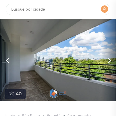
40
Início
São Paulo
Butantã
Apartamento