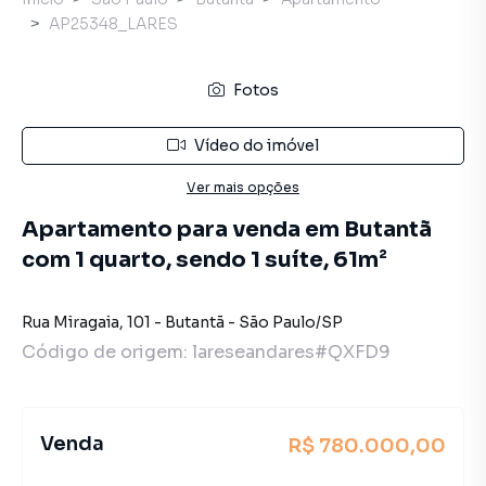
AP25348_LARES
Fotos
Vídeo do imóvel
Ver mais opções
Apartamento para venda em Butantã
com 1 quarto, sendo 1 suíte, 61m²
Rua Miragaia
,
101
-
Butantã
-
São Paulo
/
SP
Código de origem:
lareseandares#QXFD9
Venda
R$ 780.000,00