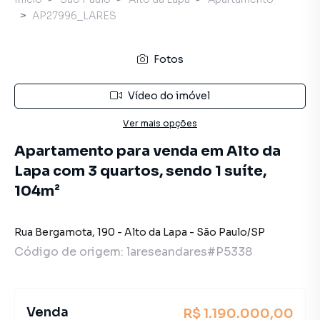
AP27996_LARES
Fotos
Vídeo do imóvel
Ver mais opções
Apartamento para venda em Alto da
Lapa com 3 quartos, sendo 1 suíte,
104m²
Rua Bergamota
,
190
-
Alto da Lapa
-
São Paulo
/
SP
Código de origem:
lareseandares#P5338
Venda
R$ 1.190.000,00