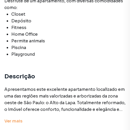
Desfrute de
um apartamento
, com diversas comodidades
como:
Closet
Depósito
Fitness
Home Office
Permite animais
Piscina
Playground
Descrição
Apresentamos este excelente apartamento localizado em
uma das regiões mais valorizadas e arborizadas da zona
oeste de São Paulo: o Alto da Lapa. Totalmente reformado,
o imóvel oferece conforto, funcionalidade e elegância em
cada detalhe.
Ver
mais
Com 3 dormitórios muito bem distribuídos, o destaque vai