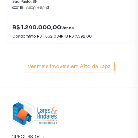
São Paulo
,
SP
Agende já sua visita e venha conhecer pessoalmente tudo
118
m²
4
5
3
o que este imóvel tem a oferecer!
R$ 1.240.000,00
Venda
Apartamento para Venda em região valorizada do bairro
Condomínio
R$ 1.632,00
·
IPTU
R$ 7.592,00
Alto da Lapa, em São Paulo. Não encontrou o que
procurava ou deseja mais informações sobre
Apartamento em São Paulo? Entre em contato com nossa
equipe pelo telefone (11) 93759-7931.
Ver mais imóveis em
Alto da Lapa
A Lares e Andares Imóveis tem mais opções de
apartamentos, casas residenciais e comerciais, sobrados,
terrenos, lojas e barracões para venda ou locação, além de
empreendimentos em construção ou lançamentos na
planta em Alto da Lapa e em outras regiões de São Paulo.
Aqui você encontra milhares de ofertas para encontrar o
imóvel que mais combina com seu estilo de vida.
Negocie seu imóvel de forma totalmente online, com
CRECI:
38104-J