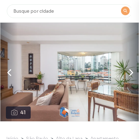
41
Início
São Paulo
Alto da Lapa
Apartamento