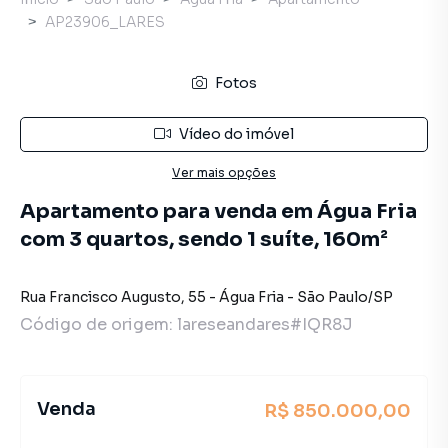
AP23906_LARES
Fotos
Vídeo do imóvel
Ver mais opções
Apartamento para venda em Água Fria
com 3 quartos, sendo 1 suíte, 160m²
Rua Francisco Augusto
,
55
-
Água Fria
-
São Paulo
/
SP
Código de origem:
lareseandares#IQR8J
Venda
R$ 850.000,00