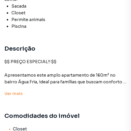
Sacada
Closet
Permite animais
Piscina
Descrição
$$ PREÇO ESPECIAL!! $$
Apresentamos este amplo apartamento de 160m² no
bairro Água Fria, ideal para famílias que buscam conforto e
um condomínio com estrutura completa.
Ver
mais
Conta com três dormitórios, sendo um deles uma suíte,
com closet e sacada, proporcionando privacidade e
Comodidades do imóvel
conforto. Os outros dois quartos são bem dimensionados
e podem ser utilizados como quartos para integrantes da
família, para hóspedes ou como home office, adaptando-
Closet