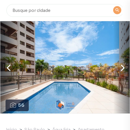
56
Início
São Paulo
Água Fria
Apartamento