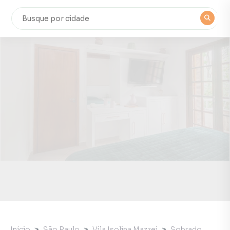
Início
São Paulo
Vila Isolina Mazzei
Sobrado