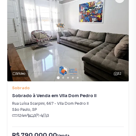
Vídeo
32
Sobrado
Sobrado à Venda em Vila Dom Pedro II
Rua Luísa Scarpini
,
667
-
Vila Dom Pedro II
São Paulo
,
SP
124
m²
3
4
3
R$ 790.000,00
Venda