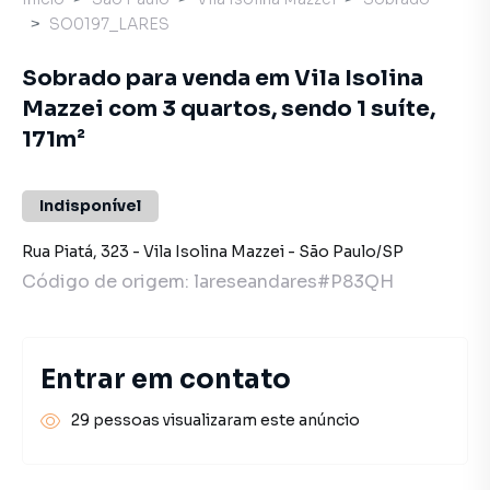
SO0197_LARES
Sobrado para venda em Vila Isolina
Mazzei com 3 quartos, sendo 1 suíte,
171m²
Indisponível
Rua Piatá
,
323
-
Vila Isolina Mazzei
-
São Paulo
/
SP
Código de origem:
lareseandares#P83QH
Entrar em contato
29 pessoas visualizaram este anúncio