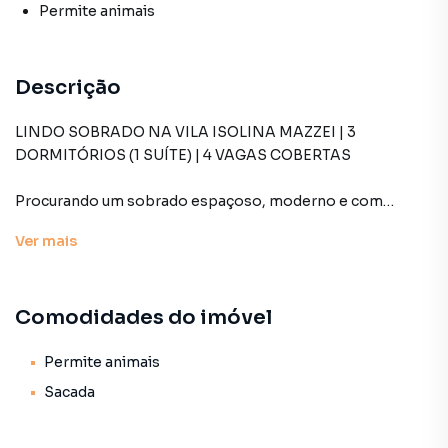
Permite animais
Descrição
LINDO SOBRADO NA VILA ISOLINA MAZZEI | 3
DORMITÓRIOS (1 SUÍTE) | 4 VAGAS COBERTAS
Procurando um sobrado espaçoso, moderno e com
garagem de sobra na Zona Norte?
Ver
mais
Se você quer morar em uma das regiões mais desejadas da
Vila Isolina Mazzei, com a comodidade de 4 vagas de
Comodidades do imóvel
garagem cobertas e ambientes integrados ideais para a
convivência, este imóvel de 171 m² de área construída é a
oportunidade que você esperava.
Permite animais
Sacada
Espaço inteligente e muito conforto para a rotina da sua
família: