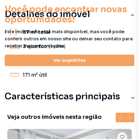
Você pode encontrar novas
Detalhes do imóvel
oportunidades!
Este imóvel não está mais disponível, mas você pode
87 m²
total
conferir outros em nosso site ou deixar seu contato para
receber mais informações.
3
quartos
(1 suíte)
Ver sugestões
4
banheiros
171 m²
útil
Características principais
Veja outros imóveis nesta região