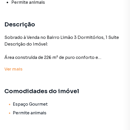
Permite animais
Descrição
Sobrado à Venda no Bairro Limão 3 Dormitórios, 1 Suíte
Descrição do Imóvel:
Área construída de 226 m² de puro conforto e
funcionalidade.
Ver
mais
Três dormitórios, sendo uma suíte espaçosa e bem
iluminada.
Comodidades do imóvel
Edicula
Sala ampla para dois ambientes, ideal para receber visitas
Espaço Gourmet
e aproveitar momentos em família.
Permite animais
Área gourmet com churrasqueira, perfeita para