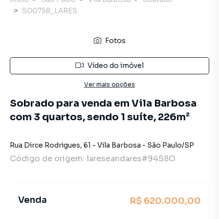
SO0758_LARES
Fotos
Vídeo do imóvel
Ver mais opções
Sobrado para venda em Vila Barbosa
com 3 quartos, sendo 1 suíte, 226m²
Rua Dirce Rodrigues
,
61
-
Vila Barbosa
-
São Paulo
/
SP
Código de origem:
lareseandares#94S8O
Venda
R$ 620.000,00