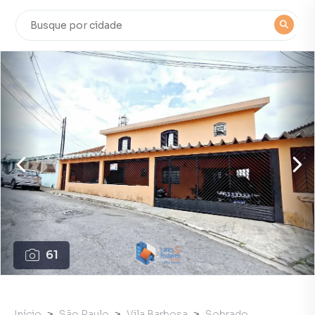
61
Início
São Paulo
Vila Barbosa
Sobrado