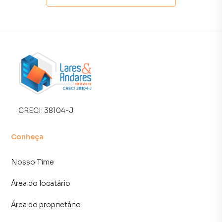
Negocie seu imóvel de forma totalmente online, com
segurança e tranquilidade. Na Lares e Andares Imóveis
você consegue comprar ou alugar um imóvel em São Paulo
mesmo não estando na cidade e com a praticidade de
fazer tudo online, direto do seu computador ou
smartphone. Nós criamos soluções inovadoras para
simplificar a relação de proprietários, inquilinos e
compradores com o mercado imobiliário.
CRECI:
38104-J
Anuncie seu imóvel! É fácil, rápido e gratuito! A Lares e
Andares Imóveis é uma imobiliária digital com imóveis em
Conheça
diversas cidades do Brasil, incluindo São Paulo.
Nosso Time
Na Lares e Andares Imóveis você consegue vender ou
alugar seu imóvel muito mais rápido do que em imobiliárias
Área do locatário
tradicionais. Já vendemos e locamos diversos imóveis em
São Paulo, especialmente em Veleiros. Isso porque temos
Área do proprietário
uma equipe de marketing digital focada em produzir