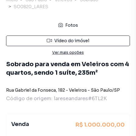
SO0820_LARES
Fotos
Vídeo do imóvel
Ver mais opções
Sobrado para venda em Veleiros com 4
quartos, sendo 1 suíte, 235m²
Rua Gabriel da Fonseca
,
182
-
Veleiros
-
São Paulo
/
SP
Código de origem:
lareseandares#6TL2K
Venda
R$ 1.000.000,00