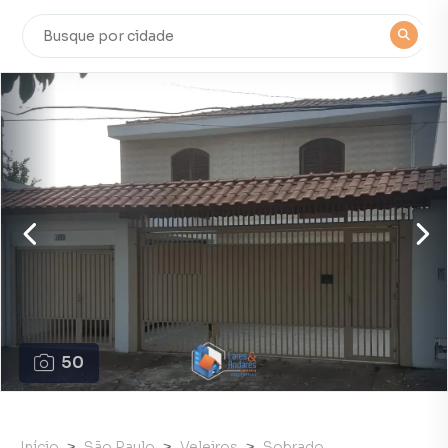
50
Início
São Paulo
Veleiros
Sobrado