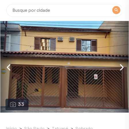
33
Início
São Paulo
Tatuapé
Sobrado