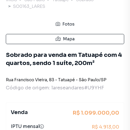
SO0163_LARES
Fotos
Mapa
Sobrado para venda em Tatuapé com 4
quartos, sendo 1 suíte, 200m²
Rua Francisco Vieira
,
83
-
Tatuapé
-
São Paulo
/
SP
Código de origem:
lareseandares#U9YHF
Venda
R$ 1.099.000,00
IPTU mensal
R$ 4.913,00