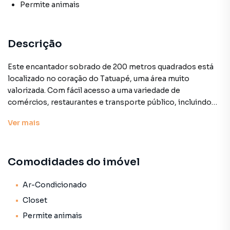
Permite animais
Descrição
Este encantador sobrado de 200 metros quadrados está
localizado no coração do Tatuapé, uma área muito
valorizada. Com fácil acesso a uma variedade de
comércios, restaurantes e transporte público, incluindo
estações de metrô nas proximidades, oferece
Ver
mais
conveniência e conforto.
Comodidades do imóvel
Quartos: 4 dormitórios espaçosos, ideais para famílias ou
para quem busca um espaço extra para home office.
Ar-Condicionado
Sala: Ampla sala de estar e jantar, perfeita para receber
Closet
amigos e familiares.
Permite animais