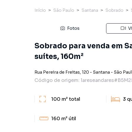
Início
São Paulo
Santana
Sobrado
Fotos
V
Sobrado para venda em Sa
suítes, 160m²
Rua Pereira de Freitas
,
120
-
Santana
-
São Pau
Código de origem:
lareseandares#B5M2
100 m²
total
3
q
160 m²
útil