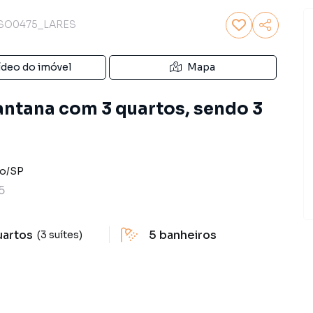
SO0475_LARES
ídeo do imóvel
Mapa
ntana com 3 quartos, sendo 3
lo
/
SP
5
uartos
5
banheiros
(3 suítes)