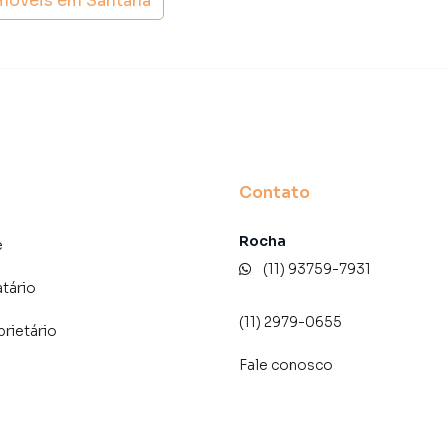
imóveis em
Santana
e, com segurança e tranquilidade. Na Lares e Andares
imóvel em São Paulo mesmo não estando na cidade e
to do seu computador ou smartphone. Nós criamos
o de proprietários, inquilinos e compradores com o
 A Lares e Andares Imóveis é uma imobiliária digital com
Contato
do São Paulo.
Rocha
der ou alugar seu imóvel muito mais rápido do que em
e
amos diversos imóveis em São Paulo, especialmente em
(11) 93759-7931
rketing digital focada em produzir campanhas
atário
ito o número de contatos interessados e tendo como
(11) 2979-0655
prietário
 alugar seu imóvel mais rápido. Contamos também com
dos e uma central de atendimento preparada para
Fale conosco