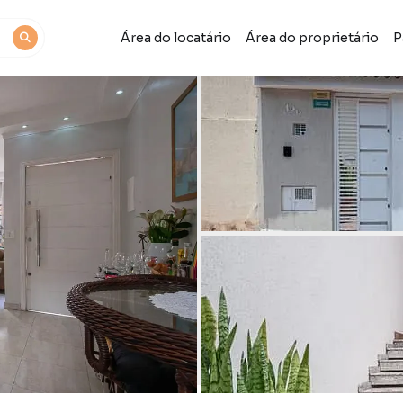
Área do locatário
Área do proprietário
P