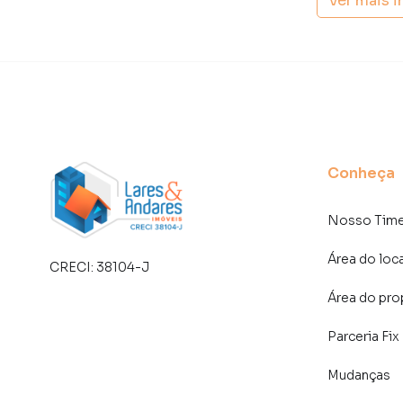
Ver mais 
Negocie seu imóvel de forma totalmente onlin
Imóveis você consegue comprar ou alugar um 
com a praticidade de fazer tudo online, dire
soluções inovadoras para simplificar a relaçã
mercado imobiliário.
Anuncie seu imóvel! É fácil, rápido e gratuito!
Conheça
imóveis em diversas cidades do Brasil, incluin
Na Lares e Andares Imóveis você consegue ven
Nosso Tim
imobiliárias tradicionais. Já vendemos e loc
Santana. Isso porque temos uma equipe de ma
Área do loc
CRECI:
38104-J
específicas para São Paulo, o que aumenta mu
Área do pro
consequência uma maior chance de vender ou
um time de programadores, corretores treina
Parceria Fix
atender proprietários e inquilinos.
Mudanças