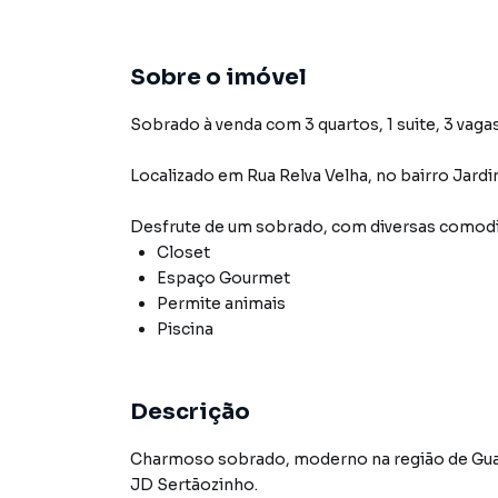
Sobre o imóvel
Sobrado à venda com 3 quartos, 1 suite, 3 vaga
Localizado
em
Rua Relva Velha
,
no bairro Jard
Desfrute de
um sobrado
, com diversas comod
Closet
Espaço Gourmet
Permite animais
Piscina
Descrição
Charmoso sobrado, moderno na região de Guarapiranga, São Paulo, esta propriedade é uma joia no
JD Sertãozinho.