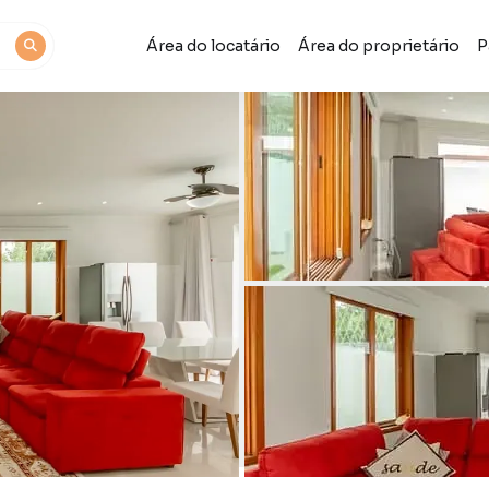
Área do locatário
Área do proprietário
P