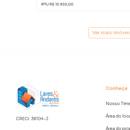
soluções inovadoras para simplificar a relaçã
IPTU
R$ 10.930,00
mercado imobiliário.
Anuncie seu imóvel! É fácil, rápido e gratuito!
imóveis em diversas cidades do Brasil, incluin
Ver mais imóve
Na Lares e Andares Imóveis você consegue ven
imobiliárias tradicionais. Já vendemos e loc
Jardim Sertãozinho. Isso porque temos uma eq
campanhas específicas para São Paulo, o que
tendo como consequência uma maior chance de
também com um time de programadores, corre
preparada para atender proprietários e inquili
Conheça
Nosso Tim
Área do loc
CRECI:
38104-J
Área do pro