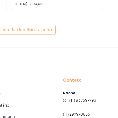
o de proprietários, inquilinos e compradores com o
IPTU
R$ 1.200,00
IPT
 A Lares e Andares Imóveis é uma imobiliária digital com
do São Paulo.
is em
Jardim Sertãozinho
der ou alugar seu imóvel muito mais rápido do que em
amos diversos imóveis em São Paulo, especialmente em
uipe de marketing digital focada em produzir
 aumenta muito o número de contatos interessados e
 vender ou alugar seu imóvel mais rápido. Contamos
tores treinados e uma central de atendimento
nos.
Contato
Rocha
e
(11) 93759-7931
atário
(11) 2979-0655
prietário