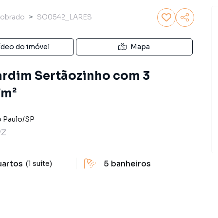
obrado
SO0542_LARES
ídeo do imóvel
Mapa
ardim Sertãozinho com 3
7m²
 Paulo
/
SP
PZ
uartos
5
banheiros
(1 suíte)