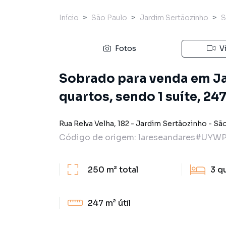
Início
São Paulo
Jardim Sertãozinho
S
Fotos
V
Sobrado para venda em J
quartos, sendo 1 suíte, 24
Rua Relva Velha
,
182
-
Jardim Sertãozinho
-
São
Código de origem:
lareseandares#UYW
250 m²
total
3
q
247 m²
útil