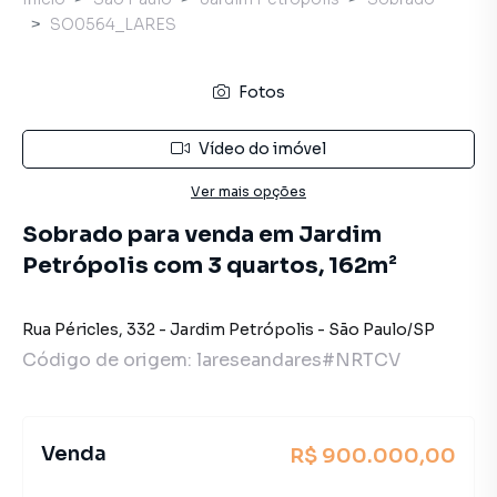
SO0564_LARES
Fotos
Vídeo do imóvel
Ver mais opções
Sobrado para venda em Jardim
Petrópolis com 3 quartos, 162m²
Rua Péricles
,
332
-
Jardim Petrópolis
-
São Paulo
/
SP
Código de origem:
lareseandares#NRTCV
Venda
R$ 900.000,00