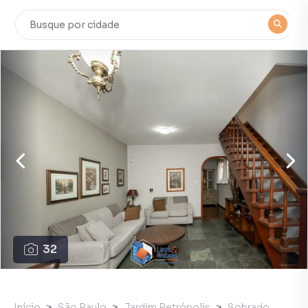
32
Início
São Paulo
Jardim Petrópolis
Sobrado