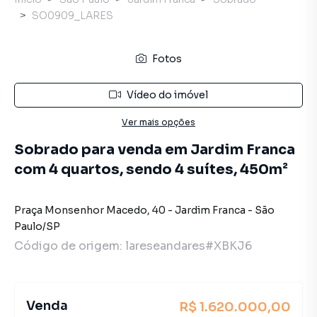
SO0909_LARES
Fotos
Vídeo do imóvel
Ver mais opções
Sobrado para venda em Jardim Franca
com 4 quartos, sendo 4 suítes, 450m²
Praça Monsenhor Macedo
,
40
-
Jardim Franca
-
São
Paulo
/
SP
Código de origem:
lareseandares#XBKJ6
Venda
R$ 1.620.000,00