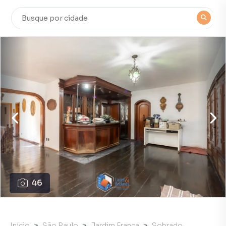
46
Início
São Paulo
Jardim Franca
Sobrado