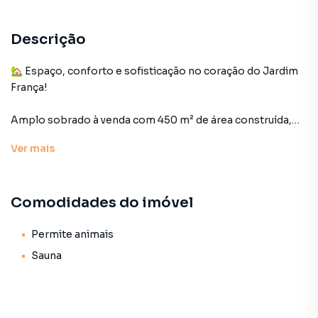
Descrição
🏡 Espaço, conforto e sofisticação no coração do Jardim
França!
Amplo sobrado à venda com 450 m² de área construída,
ideal para quem busca morar bem em um dos bairros mais
Ver
mais
valorizados e tranquilos da Zona Norte de São Paulo.
Com uma planta inteligente e bem distribuída, o imóvel
Comodidades do imóvel
conta com:
4 espaçosos dormitórios, sendo suítes, uma delas master
Permite animais
com hidromassagem e sauna;
Sauna
Sala de estar com bar, sala de jantar e sala de TV ;
Cozinha planejada com copa, perfeita para reunir a família;