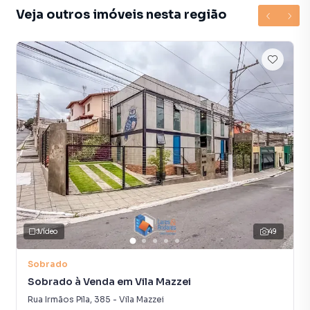
Veja outros imóveis nesta região
Área gourmet com churrasqueira e forno de pizza;
5 vagas de garagem, com portão automático;
Escritório, lavabo, lavanderia e dependência de serviço
completa.
O sobrado é rodeado por muito verde, com acabamentos
de alto padrão e excelente iluminação natural. Localizado
em rua arborizada e silenciosa, próximo a padarias,
escolas, supermercados e com fácil acesso às principais
vias da região.
Vídeo
49
📍 Jardim França: bairro estritamente residencial, seguro e
conhecido por sua qualidade de vida e vizinhança familiar.
Sobrado
Sobrado à Venda em Vila Mazzei
Vale a pena conferir!
Rua Irmãos Pila
,
385
-
Vila Mazzei