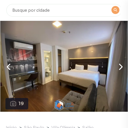
19
Início
São Paulo
Vila Olímpia
Salão