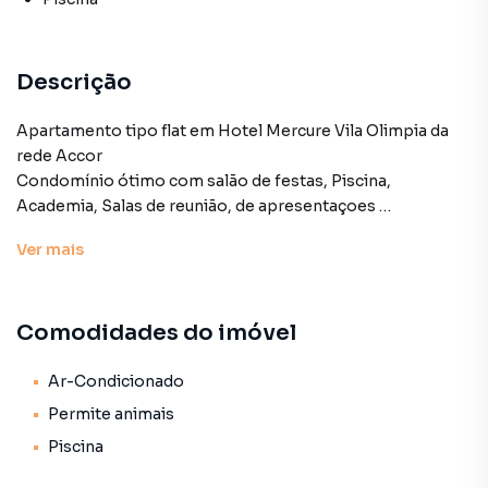
Descrição
Apartamento tipo flat em Hotel Mercure Vila Olimpia da
rede Accor
Condomínio ótimo com salão de festas, Piscina,
Academia, Salas de reunião, de apresentaçoes
Ótimo restaurante Italiano no terreo
Ver
mais
fora do pool mas pode ser recolocado porém, tem
ótima ocupação com Airbnb
claro, iluminado. Tem 1 vaga.
Comodidades do imóvel
localização PERFEITA .
Vila Olimpia
perto Insper, parque Ibirapuera, Shopping JK Vila Olimpia
Ar-Condicionado
Ibirapuera, FMU, restaurantes da Vila Nova Conceição,
Permite animais
Ciclovia, Hospital São Luiz , Vila Nova Star
Piscina