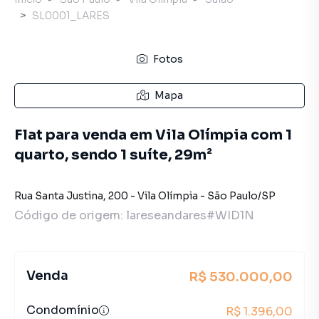
SL0001_LARES
Fotos
Mapa
Flat para venda em Vila Olímpia com 1
quarto, sendo 1 suíte, 29m²
Rua Santa Justina
,
200
-
Vila Olímpia
-
São Paulo
/
SP
Código de origem:
lareseandares#WID1N
Venda
R$ 530.000,00
Condomínio
R$ 1.396,00