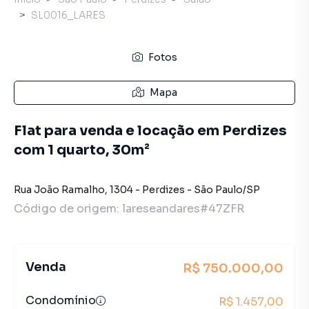
SL0016_LARES
Fotos
Mapa
Flat para venda e locação em Perdizes
com 1 quarto, 30m²
Rua João Ramalho
,
1304
-
Perdizes
-
São Paulo
/
SP
Código de origem:
lareseandares#47ZFR
Venda
R$ 750.000,00
Condomínio
R$ 1.457,00