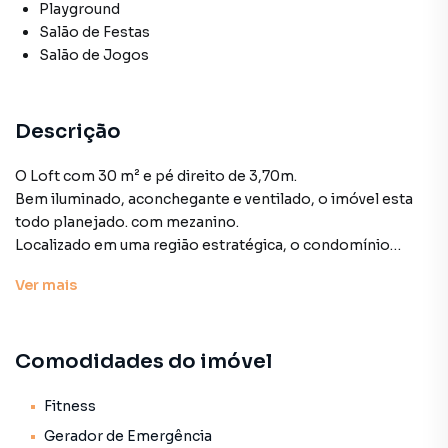
Playground
Salão de Festas
Salão de Jogos
Descrição
O Loft com 30 m² e pé direito de 3,70m.
Bem iluminado, aconchegante e ventilado, o imóvel esta
todo planejado. com mezanino.
Localizado em uma região estratégica, o condomínio
oferece diversas comodidades, como bicicletário,
Ver
mais
coworking, lavanderia, área gourmet, fitness e piscina.
Ideal para quem busca praticidade e conforto, o studio NR
está próximo a serviços essenciais, transporte público e
Comodidades do imóvel
áreas de lazer.
Fitness
Salão para Venda em região valorizada do bairro Perdizes,
Gerador de Emergência