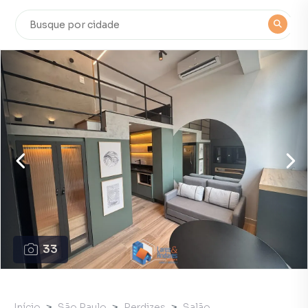
33
Início
São Paulo
Perdizes
Salão