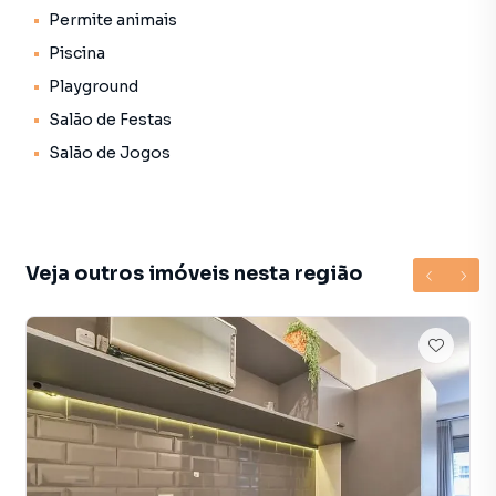
em São Paulo. Não encontrou o que procurava ou deseja
Permite animais
mais informações sobre Salão em São Paulo? Entre em
Piscina
contato com nossa equipe pelo telefone (11) 93759-7931.
Playground
A Lares e Andares Imóveis tem mais opções de
Salão de Festas
apartamentos, casas residenciais e comerciais, sobrados,
Salão de Jogos
terrenos, lojas e barracões para venda ou locação, além de
empreendimentos em construção ou lançamentos na
planta em Perdizes e em outras regiões de São Paulo. Aqui
você encontra milhares de ofertas para encontrar o imóvel
que mais combina com seu estilo de vida.
Veja outros imóveis nesta região
Negocie seu imóvel de forma totalmente online, com
segurança e tranquilidade. Na Lares e Andares Imóveis
você consegue comprar ou alugar um imóvel em São Paulo
mesmo não estando na cidade e com a praticidade de
fazer tudo online, direto do seu computador ou
smartphone. Nós criamos soluções inovadoras para
simplificar a relação de proprietários, inquilinos e
compradores com o mercado imobiliário.