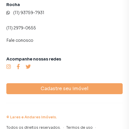
imóvel mais rápido. Contamos também com um time de
Rocha
programadores, corretores treinados e uma central de
(11) 93759-7931
atendimento preparada para atender proprietários e
inquilinos.
(11) 2979-0655
Fale conosco
Acompanhe nossas redes
Cadastre seu imóvel
©
Lares e Andares Imóveis
.
Todos os direitos reservados.
·
Termos de uso
·