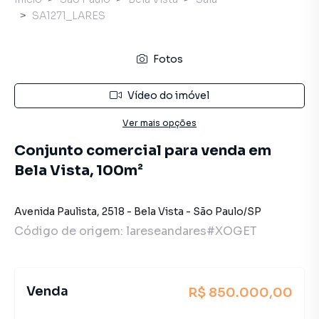
SA1271_LARES
Fotos
Vídeo do imóvel
Ver mais opções
Conjunto comercial para venda em
Bela Vista, 100m²
Avenida Paulista
,
2518
-
Bela Vista
-
São Paulo
/
SP
Código de origem:
lareseandares#XOGET
Venda
R$ 850.000,00