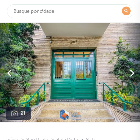
21
Início
São Paulo
Bela Vista
Sala