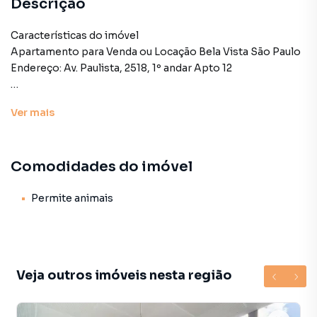
Descrição
Características do imóvel
Apartamento para Venda ou Locação Bela Vista São Paulo
Endereço: Av. Paulista, 2518, 1º andar Apto 12
Uso misto residencial e comercial
Ver
mais
Ampla área de 100m² com excelente aproveitamento dos
espaços
Pé-direito alto, proporcionando maior sensação de
Comodidades do imóvel
amplitude
Estrutura ideal para clínicas, escritórios ou residência
Localização estratégica ao lado dos principais pontos da
Permite animais
Avenida Paulista
Seja para investir ou para uso próprio, este imóvel reúne
conforto, funcionalidade e uma localização imbatível.
Veja outros imóveis nesta região
Valor de Venda: R$ 850.000,00
IPTU: 10x R$ 580,86
Condomínio: R$ 1.383,87