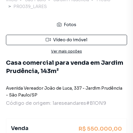
PR0039_LARES
Fotos
Vídeo do imóvel
Ver mais opções
Casa comercial para venda em Jardim
Prudência, 143m²
Avenida Vereador João de Luca
,
337
-
Jardim Prudência
-
São Paulo
/
SP
Código de origem:
lareseandares#B1ON9
Venda
R$ 550.000,00