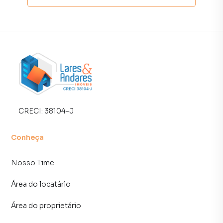
terrenos, lojas e barracões para venda ou locação, além de
empreendimentos em construção ou lançamentos na
planta em Jardim Prudência e em outras regiões de São
Paulo. Aqui você encontra milhares de ofertas para
encontrar o imóvel que mais combina com seu estilo de
vida.
Negocie seu imóvel de forma totalmente online, com
segurança e tranquilidade. Na Lares e Andares Imóveis
você consegue comprar ou alugar um imóvel em São Paulo
CRECI:
38104-J
mesmo não estando na cidade e com a praticidade de
fazer tudo online, direto do seu computador ou
Conheça
smartphone. Nós criamos soluções inovadoras para
simplificar a relação de proprietários, inquilinos e
Nosso Time
compradores com o mercado imobiliário.
Área do locatário
Anuncie seu imóvel! É fácil, rápido e gratuito! A Lares e
Andares Imóveis é uma imobiliária digital com imóveis em
Área do proprietário
diversas cidades do Brasil, incluindo São Paulo.