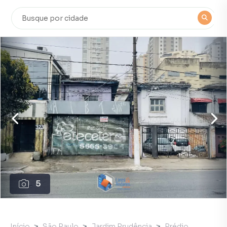
5
Início
São Paulo
Jardim Prudência
Prédio